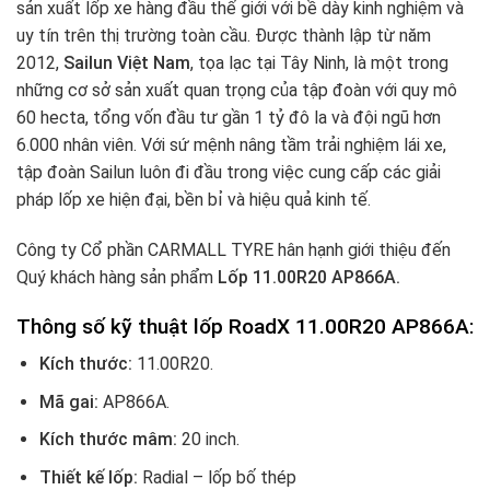
sản xuất lốp xe hàng đầu thế giới với bề dày kinh nghiệm và
uy tín trên thị trường toàn cầu. Được thành lập từ năm
2012,
Sailun Việt Nam
, tọa lạc tại Tây Ninh, là một trong
những cơ sở sản xuất quan trọng của tập đoàn với quy mô
60 hecta, tổng vốn đầu tư gần 1 tỷ đô la và đội ngũ hơn
6.000 nhân viên. Với sứ mệnh nâng tầm trải nghiệm lái xe,
tập đoàn Sailun luôn đi đầu trong việc cung cấp các giải
pháp lốp xe hiện đại, bền bỉ và hiệu quả kinh tế.
Công ty Cổ phần CARMALL TYRE hân hạnh giới thiệu đến
Quý khách hàng sản phẩm
Lốp 11.00R20 AP866A.
Thông số kỹ thuật lốp RoadX 11.00R20 AP866A:
Kích thước:
11.00R20
.
Mã gai:
AP866A.
Kích thước mâm:
20 inch.
Thiết kế lốp:
Radial – lốp bố thép