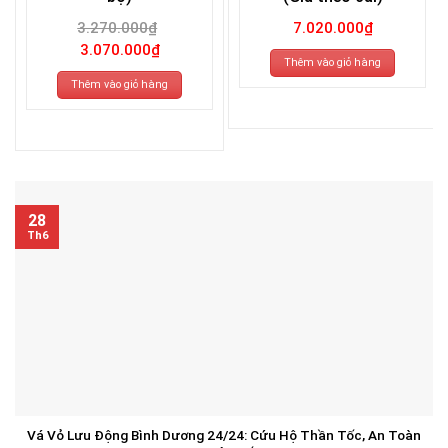
3.270.000
₫
7.020.000
₫
Giá
Giá
3.070.000
₫
gốc
hiện
Thêm vào giỏ hàng
là:
tại
3.270.000₫.
là:
Thêm vào giỏ hàng
3.070.000₫.
28
Th6
Vá Vỏ Lưu Động Bình Dương 24/24: Cứu Hộ Thần Tốc, An Toàn