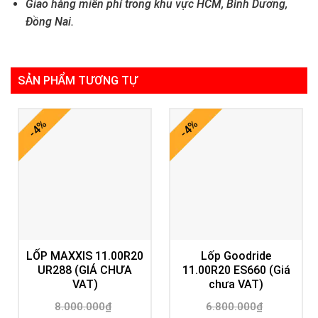
Giao hàng miễn phí trong khu vực HCM, Bình Dương,
Đồng Nai.
SẢN PHẨM TƯƠNG TỰ
-4%
-4%
LỐP MAXXIS 11.00R20
Lốp Goodride
UR288 (GIÁ CHƯA
11.00R20 ES660 (Giá
VAT)
chưa VAT)
8.000.000
₫
6.800.000
₫
Giá
Giá
Giá
Giá