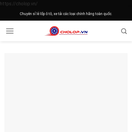
Skip
https://cholop.vn/
to
Chuyên sỉ lẻ lốp ô tô, xe tải các loại chính hãng toàn quốc.
content