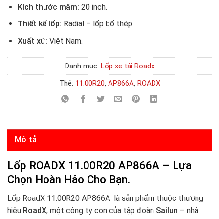
Kích thước mâm:
20 inch.
Thiết kế lốp:
Radial – lốp bố thép
Xuất xứ:
Việt Nam.
Danh mục:
Lốp xe tải Roadx
Thẻ:
11.00R20
,
AP866A
,
ROADX
Mô tả
Lốp ROADX 11.00R20 AP866A – Lựa
Chọn Hoàn Hảo Cho Bạn.
Lốp RoadX 11.00R20 AP866A
là sản phẩm thuộc thương
hiệu
RoadX
, một công ty con của tập đoàn
Sailun
– nhà