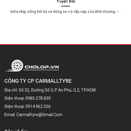
Tuyệt Đối
Giữa nhịp sống hối hả và dòng xe cộ tấp nập của Bình Dương –...
CÔNG TY CP CARMALLTYRE
Địa chỉ: Số 32, Đường Số 3, P An Phú, Q.2, TP.HCM
Điện thoại:
0985.278.839
Điện thoại:
0914.962.556
Email:
Carmalltyre@gmail.com