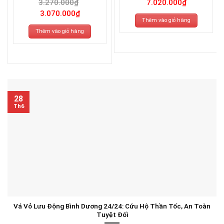
3.270.000
₫
7.020.000
₫
Giá
Giá
3.070.000
₫
gốc
hiện
Thêm vào giỏ hàng
là:
tại
3.270.000₫.
là:
Thêm vào giỏ hàng
3.070.000₫.
28
Th6
Vá Vỏ Lưu Động Bình Dương 24/24: Cứu Hộ Thần Tốc, An Toàn
Tuyệt Đối