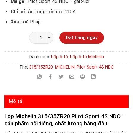
Mã gai
: Pilot Sport 4S NDO – gai xuôi.
Chỉ số tải trọng tốc độ:
110Y.
Xuất xứ:
Pháp.
Số lượng
Đặt hàng ngay
Danh mục:
Lốp ô tô
,
Lốp ô tô Michelin
Thẻ:
315/35ZR20
,
MICHELIN
,
Pilot Sport 4S NDO
Mô tả
Lốp Michelin 315/35ZR20 Pilot Sport 4S NDO –
sản phẩm nổi tiếng, chất lượng hàng đầu.