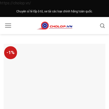
Skip
https://cholop.vn/
to
Chuyên sỉ lẻ lốp ô tô, xe tải các loại chính hãng toàn quốc.
content
-1%