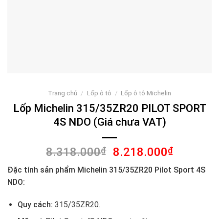
Trang chủ
/
Lốp ô tô
/
Lốp ô tô Michelin
Lốp Michelin 315/35ZR20 PILOT SPORT
4S NDO (Giá chưa VAT)
Giá
Giá
8.318.000
₫
8.218.000
₫
gốc
hiện
Đặc tính sản phẩm Michelin 315/35ZR20 Pilot Sport 4S
là:
tại
NDO:
8.318.000₫.
là:
8.218.00
Quy cách:
315/35ZR20.