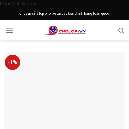
Skip
https://cholop.vn/
to
Chuyên sỉ lẻ lốp ô tô, xe tải các loại chính hãng toàn quốc.
content
-1%