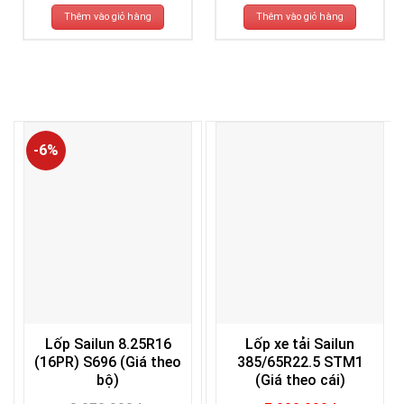
là:
tại
là:
tại
2.621.000₫.
là:
1.885.000₫.
là:
Thêm vào giỏ hàng
Thêm vào giỏ hàng
2.521.000₫.
1.785.000₫.
-6%
Lốp Sailun 8.25R16
Lốp xe tải Sailun
(16PR) S696 (Giá theo
385/65R22.5 STM1
bộ)
(Giá theo cái)