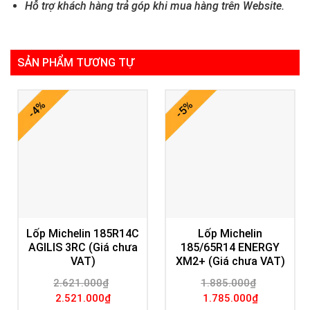
Hỗ trợ khách hàng trả góp khi mua hàng trên Website.
SẢN PHẨM TƯƠNG TỰ
-4%
-5%
Lốp Michelin 185R14C
Lốp Michelin
AGILIS 3RC (Giá chưa
185/65R14 ENERGY
VAT)
XM2+ (Giá chưa VAT)
2.621.000
₫
1.885.000
₫
Giá
Giá
Giá
Giá
2.521.000
₫
1.785.000
₫
gốc
hiện
gốc
hiện