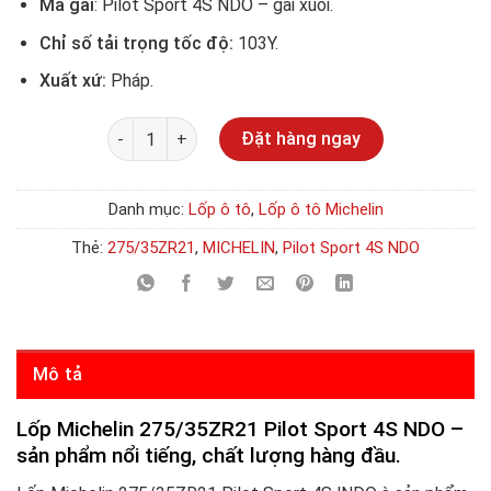
Mã gai
: Pilot Sport 4S NDO – gai xuôi.
Chỉ số tải trọng tốc độ:
103Y.
Xuất xứ:
Pháp.
Số lượng
Đặt hàng ngay
Danh mục:
Lốp ô tô
,
Lốp ô tô Michelin
Thẻ:
275/35ZR21
,
MICHELIN
,
Pilot Sport 4S NDO
Mô tả
Lốp Michelin 275/35ZR21 Pilot Sport 4S NDO –
sản phẩm nổi tiếng, chất lượng hàng đầu.