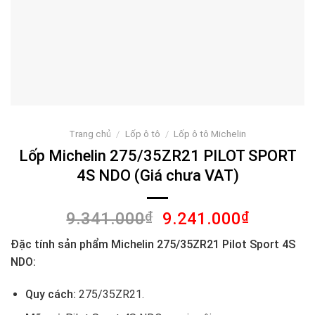
Trang chủ
/
Lốp ô tô
/
Lốp ô tô Michelin
Lốp Michelin 275/35ZR21 PILOT SPORT
4S NDO (Giá chưa VAT)
Giá
Giá
9.341.000
₫
9.241.000
₫
gốc
hiện
Đặc tính sản phẩm Michelin 275/35ZR21 Pilot Sport 4S
là:
tại
NDO:
9.341.000₫.
là:
9.241.00
Quy cách:
275/35ZR21.