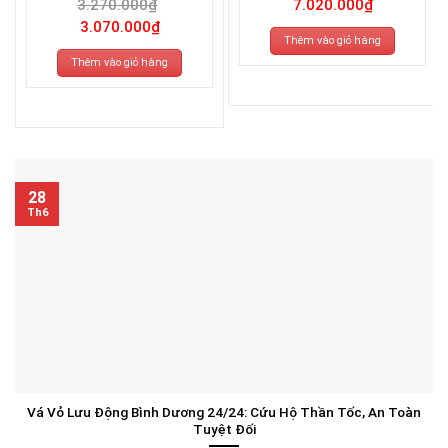
3.270.000
₫
7.020.000
₫
Giá
Giá
3.070.000
₫
gốc
hiện
Thêm vào giỏ hàng
là:
tại
3.270.000₫.
là:
Thêm vào giỏ hàng
3.070.000₫.
28
Th6
Vá Vỏ Lưu Động Bình Dương 24/24: Cứu Hộ Thần Tốc, An Toàn
Tuyệt Đối