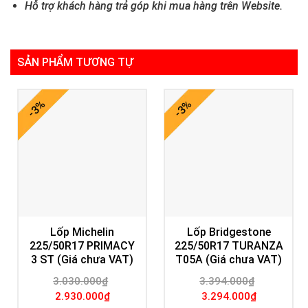
Hỗ trợ khách hàng trả góp khi mua hàng trên Website.
SẢN PHẨM TƯƠNG TỰ
-3%
-3%
Lốp Michelin
Lốp Bridgestone
225/50R17 PRIMACY
225/50R17 TURANZA
3 ST (Giá chưa VAT)
T05A (Giá chưa VAT)
3.030.000
₫
3.394.000
₫
Giá
Giá
Giá
Giá
2.930.000
₫
3.294.000
₫
gốc
hiện
gốc
hiện