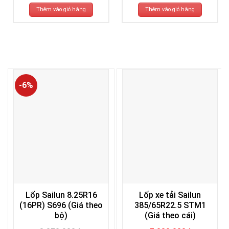
là:
tại
là:
tại
3.030.000₫.
là:
3.394.000₫.
là:
Thêm vào giỏ hàng
Thêm vào giỏ hàng
2.930.000₫.
3.294.000₫.
-6%
Lốp Sailun 8.25R16
Lốp xe tải Sailun
(16PR) S696 (Giá theo
385/65R22.5 STM1
bộ)
(Giá theo cái)