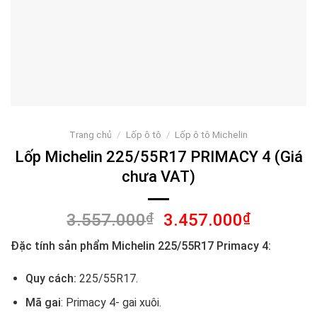
Trang chủ
/
Lốp ô tô
/
Lốp ô tô Michelin
Lốp Michelin 225/55R17 PRIMACY 4 (Giá
chưa VAT)
Giá
Giá
3.557.000
₫
3.457.000
₫
gốc
hiện
Đặc tính sản phẩm Michelin 225/55R17 Primacy 4:
là:
tại
3.557.000₫.
là:
Quy cách:
225/55R17.
3.457.00
Mã gai
: Primacy 4- gai xuôi.