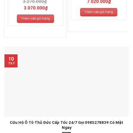
3.270.000
₫
7.020.000
₫
Giá
Giá
3.070.000
₫
gốc
hiện
Thêm vào giỏ hàng
là:
tại
3.270.000₫.
là:
Thêm vào giỏ hàng
3.070.000₫.
10
Th7
Cứu Hộ Ô Tô Thủ Đức Cấp Tốc 24/7 Gọi 0985278839 Có Mặt
Ngay