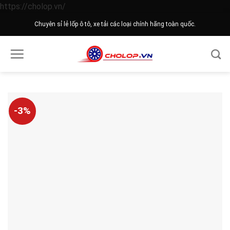
Skip
https://cholop.vn/
to
Chuyên sỉ lẻ lốp ô tô, xe tải các loại chính hãng toàn quốc.
content
-3%