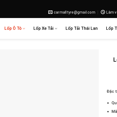
carmalltyre@gmail.com
Làm v
Lốp Ô Tô
Lốp Xe Tải
Lốp Tải Thái Lan
Lốp 
L
Đặc t
Qu
Mã