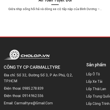
An Toàn Tuyệt Đối
Giữa nhịp sống hối hả và dòng xe cộ tấp nập của Bình Dương –...
Sản phẩm
CÔNG TY CP CARMALLTYRE
Lốp Ô Tô
Địa chỉ: Số 32, Đường Số 3, P An Phú, Q.2,
TP.HCM
Lốp Xe Tải
Điện thoại:
0985.278.839
Lốp Thái Lan
Điện thoại:
0914.962.556
Lốp Trung Quố
Email:
Carmalltyre@gmail.com
Lốp Công Trình