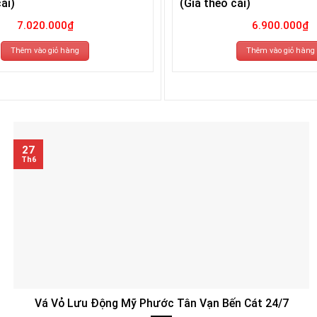
ái)
(Giá theo cái)
7.020.000
₫
6.900.000
₫
Thêm vào giỏ hàng
Thêm vào giỏ hàng
27
Th6
Vá Vỏ Lưu Động Mỹ Phước Tân Vạn Bến Cát 24/7