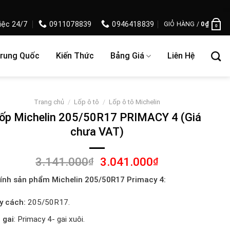
iệc 24/7
0911078839
0946418839
GIỎ HÀNG /
0
₫
0
Trung Quốc
Kiến Thức
Bảng Giá
Liên Hệ
Trang chủ
/
Lốp ô tô
/
Lốp ô tô Michelin
ốp Michelin 205/50R17 PRIMACY 4 (Giá
chưa VAT)
Giá
Giá
3.141.000
3.041.000
₫
₫
gốc
hiện
ính sản phẩm Michelin 205/50R17 Primacy 4:
là:
tại
3.141.000₫.
là:
y cách:
205/50R17.
3.041.000₫.
 gai
: Primacy 4- gai xuôi.