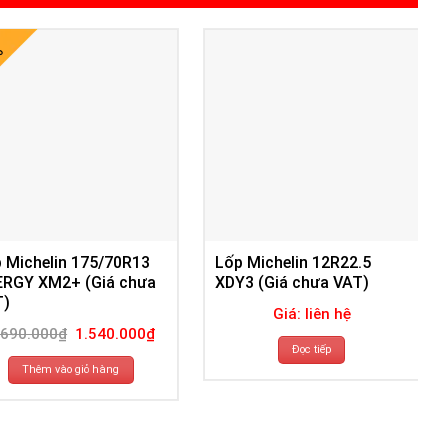
%
 Michelin 175/70R13
Lốp Michelin 12R22.5
ERGY XM2+ (Giá chưa
XDY3 (Giá chưa VAT)
T)
Giá: liên hệ
Giá
Giá
.690.000
₫
1.540.000
₫
gốc
hiện
Đọc tiếp
là:
tại
1.690.000₫.
là:
Thêm vào giỏ hàng
1.540.000₫.