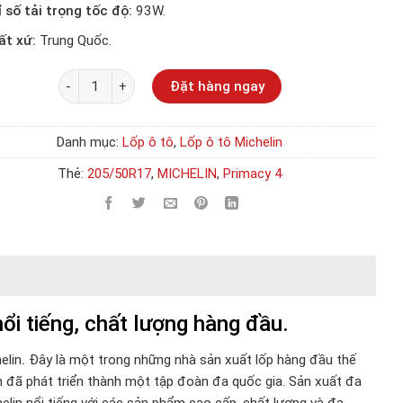
ỉ số tải trọng tốc độ:
93W.
ất xứ:
Trung Quốc.
Số lượng
Đặt hàng ngay
Danh mục:
Lốp ô tô
,
Lốp ô tô Michelin
Thẻ:
205/50R17
,
MICHELIN
,
Primacy 4
i tiếng, chất lượng hàng đầu.
elin
.
Đây là một trong những nhà sản xuất lốp hàng đầu thế
n đã phát triển thành một tập đoàn đa quốc gia. Sản xuất đa
elin nổi tiếng với các sản phẩm cao cấp, chất lượng và đa