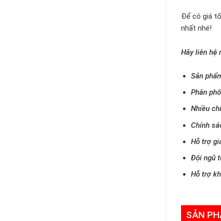
Để có giá tố
nhất nhé!
Hãy liên hệ 
Sản phẩm
Phân phố
Nhiều ch
Chính sá
Hỗ trợ gi
Đội ngũ t
Hỗ trợ k
SẢN PH