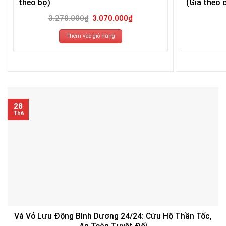
theo bộ)
(Giá theo c
Giá
Giá
3.270.000
₫
3.070.000
₫
gốc
hiện
là:
tại
3.270.000₫.
là:
Thêm vào giỏ hàng
3.070.000₫.
28
Th6
Vá Vỏ Lưu Động Bình Dương 24/24: Cứu Hộ Thần Tốc,