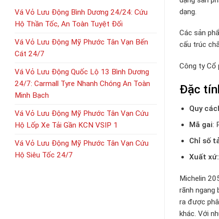
dạng.
Vá Vỏ Lưu Động Bình Dương 24/24: Cứu
Hộ Thần Tốc, An Toàn Tuyệt Đối
Các sản phẩ
Vá Vỏ Lưu Động Mỹ Phước Tân Vạn Bến
cấu trúc ch
Cát 24/7
Công ty Cổ
Vá Vỏ Lưu Động Quốc Lộ 13 Bình Dương
24/7: Carmall Tyre Nhanh Chóng An Toàn
Đặc tín
Minh Bạch
Quy các
Vá Vỏ Lưu Động Mỹ Phước Tân Vạn Cứu
Mã gai
: 
Hộ Lốp Xe Tải Gần KCN VSIP 1
Chỉ số t
Vá Vỏ Lưu Động Mỹ Phước Tân Vạn Cứu
Hộ Siêu Tốc 24/7
Xuất xứ:
Michelin 20
rãnh ngang b
ra được phâ
khác. Với n