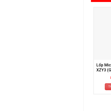
Lốp Mic
XZY3 (G
T