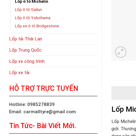
Lốp ô tô Michelin
Lốp ô tô Sailun
Lốp ô tô Yokohama
Lốp xe ô tô Bridgestone
Lốp tải Thái Lan
Lốp Trung Quốc
Lốp xe công trình
Lốp xe tải
HỖ TRỢ TRỰC TUYẾN
Hotline: 0985278839
Lốp Mic
Email: carmalltyre@gmail.com
Lốp Micheli
Tin Tức- Bài Viết Mới.
giới. Thươn
dạng sản ph