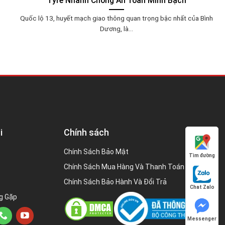
Tyre Nhanh Chóng An Toàn Minh Bạch
Quốc lộ 13, huyết mạch giao thông quan trọng bậc nhất của Bình
Dương, là...
i
Chính sách
Chính Sách Bảo Mật
Tìm đường
Chính Sách Mua Hàng Và Thanh Toán
Chính Sách Bảo Hành Và Đổi Trả
Chat Zalo
g Gặp
Messenger