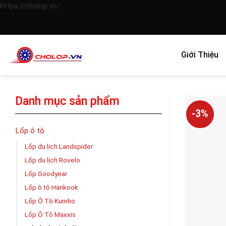
Skip
https://cholop.vn/
to
content
Giới Thiệu
Danh mục sản phẩm
-3%
Lốp ô tô
Lốp du lịch Landspider
Lốp du lịch Rovelo
Lốp Goodyear
Lốp ô tô Hankook
Lốp Ô Tô Kumho
Lốp Ô Tô Maxxis