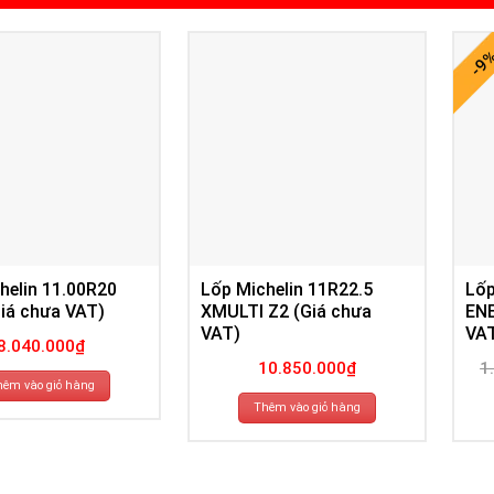
-9
helin 11.00R20
Lốp Michelin 11R22.5
Lốp
iá chưa VAT)
XMULTI Z2 (Giá chưa
EN
VAT)
VA
8.040.000
₫
10.850.000
₫
1
hêm vào giỏ hàng
Thêm vào giỏ hàng