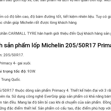
m có độ bền cao, độ bám đường tốt, tiết kiệm nhiên liệu. Tuy có g
ắc chắn giúp Michelin rất được lòng khách hàng.
 phần CARMALL TYRE hân hạnh giới thiệu đến Quý khách hàng sả
h sản phẩm lốp Michelin 205/50R17 Prim
h:
205/50R17.
Primacy 4- gai xuôi.
ải trọng tốc độ:
93W.
Trung Quốc.
5/50R17 thuộc dòng sản phẩm Primacy 4. Thiết kế hiện đại với 3 rã
ên rìa. Sử dụng công nghệ EverGrip giúp sản phẩm có khả năng bám đ
n tán đều. Mang lại độ bền bỉ cao khi di chuyển của sản phẩm. Đồng 
hững đặc điểm thiết kế. Sản phẩm có cấu tạo, đặc điểm phù hợp với 