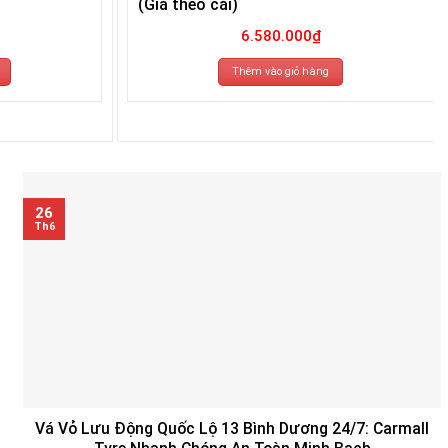
(Giá theo cái)
6.580.000
₫
Thêm vào giỏ hàng
26
Th6
Vá Vỏ Lưu Động Quốc Lộ 13 Bình Dương 24/7: Carmall