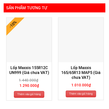
SẢN PHẨM TƯƠNG TỰ
-10%
Lốp Maxxis 155R12C
Lốp Maxxis
UN999 (Giá chưa VAT)
165/65R13 MAP5 (Giá
chưa VAT)
1.440.000
₫
Giá
Giá
1.010.000
₫
1.290.000
₫
gốc
hiện
là:
tại
1.440.000₫.
là:
Thêm vào giỏ hàng
Thêm vào giỏ hàng
1.290.000₫.