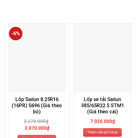
-6%
Lốp Sailun 8.25R16
Lốp xe tải Sailun
(16PR) S696 (Giá theo
385/65R22.5 STM1
bộ)
(Giá theo cái)
3.270.000
₫
7.020.000
₫
Giá
Giá
3.070.000
₫
gốc
hiện
Thêm vào giỏ hàng
là:
tại