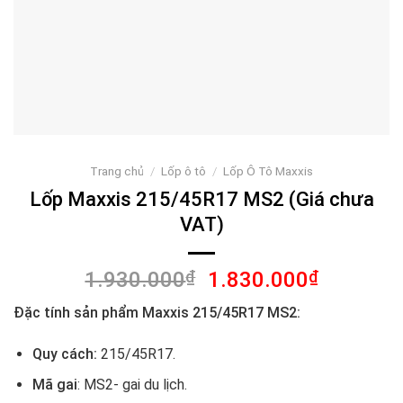
Trang chủ
/
Lốp ô tô
/
Lốp Ô Tô Maxxis
Lốp Maxxis 215/45R17 MS2 (Giá chưa
VAT)
Giá
Giá
1.930.000
₫
1.830.000
₫
gốc
hiện
Đặc tính sản phẩm Maxxis 215/45R17 MS2:
là:
tại
1.930.000₫.
là:
Quy cách:
215/45R17.
1.830.00
Mã gai
: MS2- gai du lịch.