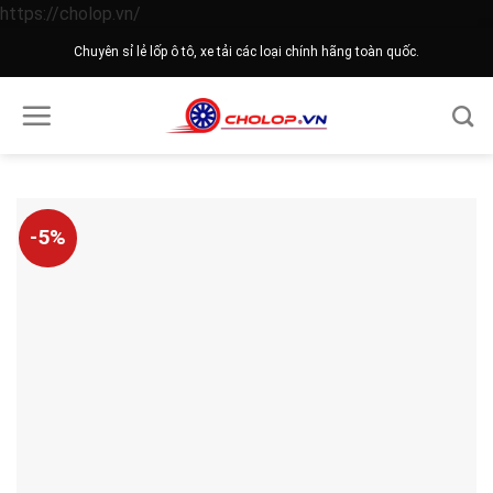
Skip
https://cholop.vn/
to
Chuyên sỉ lẻ lốp ô tô, xe tải các loại chính hãng toàn quốc.
content
-5%