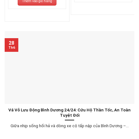
3.270.000₫.
là:
Thêm vào giỏ hàng
3.070.000₫.
28
Th6
Vá Vỏ Lưu Động Bình Dương 24/24: Cứu Hộ Thần Tốc, An Toàn
Tuyệt Đối
Giữa nhịp sống hối hả và dòng xe cộ tấp nập của Bình Dương –...