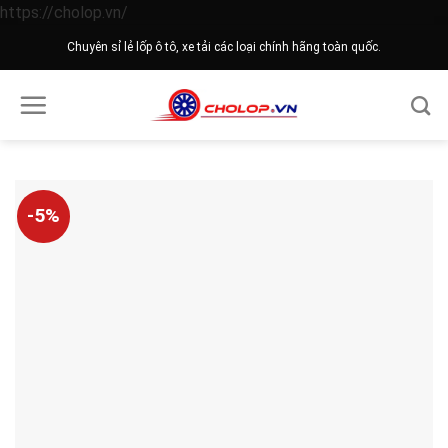
Skip
https://cholop.vn/
to
Chuyên sỉ lẻ lốp ô tô, xe tải các loại chính hãng toàn quốc.
content
-5%