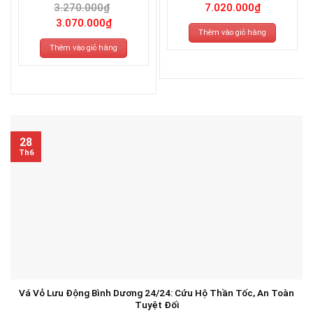
3.270.000
₫
7.020.000
₫
Giá
Giá
3.070.000
₫
gốc
hiện
Thêm vào giỏ hàng
là:
tại
3.270.000₫.
là:
Thêm vào giỏ hàng
3.070.000₫.
28
Th6
Vá Vỏ Lưu Động Bình Dương 24/24: Cứu Hộ Thần Tốc, An Toàn
Tuyệt Đối