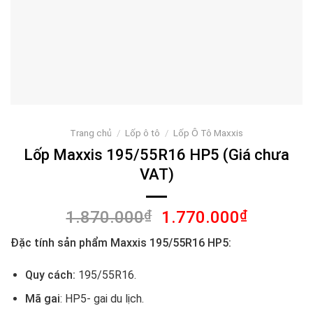
Trang chủ
/
Lốp ô tô
/
Lốp Ô Tô Maxxis
Lốp Maxxis 195/55R16 HP5 (Giá chưa
VAT)
Giá
Giá
1.870.000
₫
1.770.000
₫
gốc
hiện
Đặc tính sản phẩm Maxxis 195/55R16 HP5:
là:
tại
1.870.000₫.
là:
Quy cách:
195/55R16.
1.770.00
Mã gai
: HP5- gai du lịch.