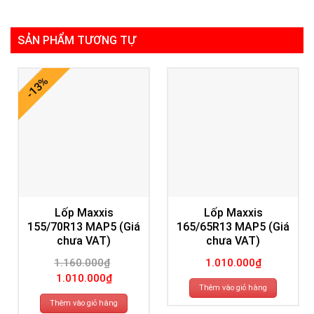
SẢN PHẨM TƯƠNG TỰ
-13%
Lốp Maxxis
Lốp Maxxis
155/70R13 MAP5 (Giá
165/65R13 MAP5 (Giá
chưa VAT)
chưa VAT)
1.160.000
₫
1.010.000
₫
Giá
Giá
1.010.000
₫
gốc
hiện
Thêm vào giỏ hàng
là:
tại
1.160.000₫.
là:
Thêm vào giỏ hàng
1.010.000₫.