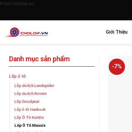
Skip
https://cholop.vn/
to
content
Giới Thiệu
Danh mục sản phẩm
-7%
Lốp ô tô
Lốp du lịch Landspider
Lốp du lịch Rovelo
Lốp Goodyear
Lốp ô tô Hankook
Lốp Ô Tô Kumho
Lốp Ô Tô Maxxis