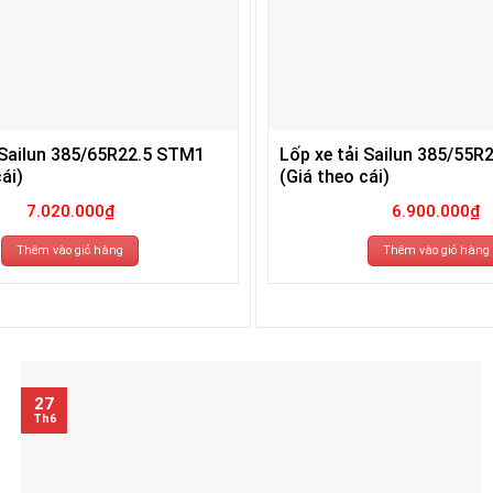
 Sailun 385/65R22.5 STM1
Lốp xe tải Sailun 385/55R
ái)
(Giá theo cái)
7.020.000
₫
6.900.000
₫
Thêm vào giỏ hàng
Thêm vào giỏ hàng
27
Th6