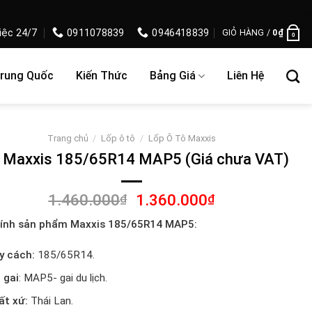
iệc 24/7
0911078839
0946418839
GIỎ HÀNG /
0
₫
0
Trung Quốc
Kiến Thức
Bảng Giá
Liên Hệ
Trang chủ
/
Lốp ô tô
/
Lốp Ô Tô Maxxis
 Maxxis 185/65R14 MAP5 (Giá chưa VAT)
Giá
Giá
1.460.000
1.360.000
₫
₫
gốc
hiện
ính sản phẩm Maxxis 185/65R14 MAP5:
là:
tại
1.460.000₫.
là:
y cách:
185/65R14.
1.360.000₫.
 gai
: MAP5- gai du lịch.
ất xứ:
Thái Lan.