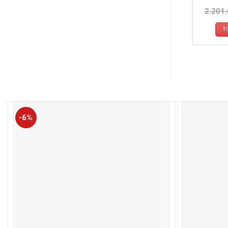
2.201
T
-6%