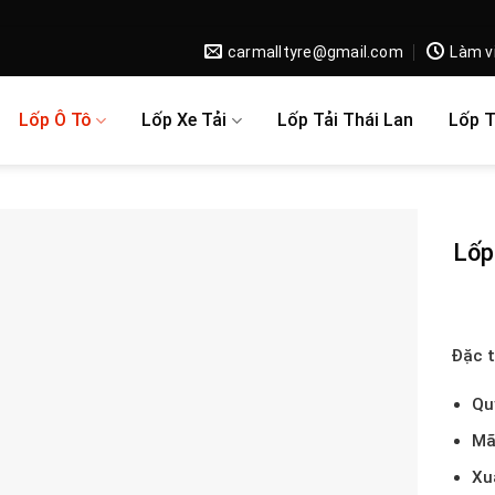
carmalltyre@gmail.com
Làm v
Lốp Ô Tô
Lốp Xe Tải
Lốp Tải Thái Lan
Lốp 
Lốp
Đặc t
Qu
Mã
Xu