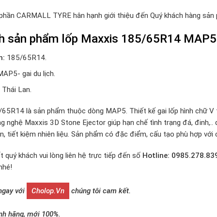
 phần CARMALL TYRE hân hạnh giới thiệu đến Quý khách hàng sả
nh sản phẩm lốp Maxxis 185/65R14 MAP5
h:
185/65R14.
MAP5- gai du lịch.
Thái Lan.
65R14 là sản phẩm thuộc dòng MAP5. Thiết kế gai lốp hình chữ V t
g nghệ Maxxis 3D Stone Ejector giúp hạn chế tình trạng đá, đinh,..
, tiết kiệm nhiên liệu. Sản phẩm có đặc điểm, cấu tạo phù hợp với c
t quý khách vui lòng liên hệ trực tiếp đến số
Hotline: 0985.278.83
nhé!
 ngay với
Cholop.vn
chúng tôi cam kết.
nh hãng, mới 100%.