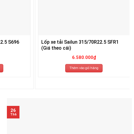
22.5 S696
Lốp xe tải Sailun 315/70R22.5 SFR1
(Giá theo cái)
6.580.000
₫
Thêm vào giỏ hàng
26
Th6