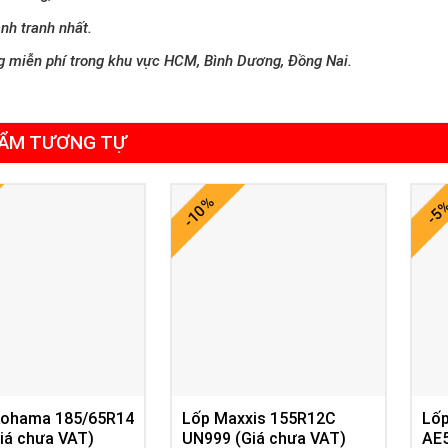
nh tranh nhất.
g miễn phí trong khu vực HCM, Bình Dương, Đồng Nai.
ẨM TƯƠNG TỰ
-10%
-5
kohama 185/65R14
Lốp Maxxis 155R12C
Lố
iá chưa VAT)
UN999 (Giá chưa VAT)
AE5