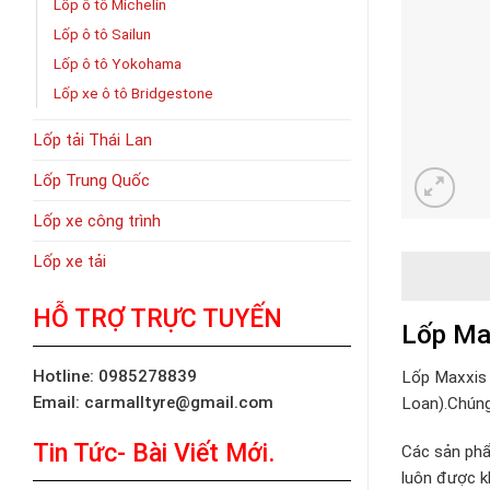
Lốp ô tô Michelin
Lốp ô tô Sailun
Lốp ô tô Yokohama
Lốp xe ô tô Bridgestone
Lốp tải Thái Lan
Lốp Trung Quốc
Lốp xe công trình
Lốp xe tải
HỖ TRỢ TRỰC TUYẾN
Lốp Ma
Hotline: 0985278839
Lốp Maxxis
Email: carmalltyre@gmail.com
Loan).Chúng
Tin Tức- Bài Viết Mới.
Các sản phẩ
luôn được k