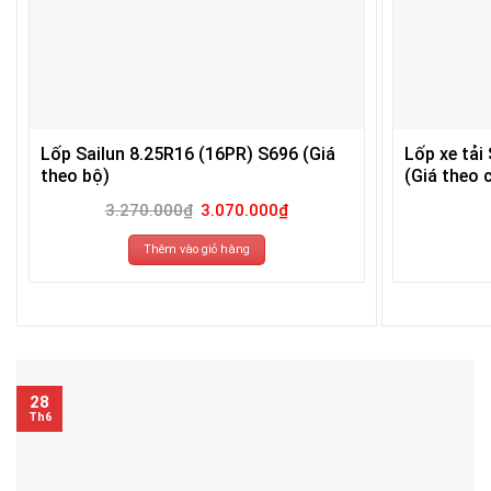
Lốp Sailun 8.25R16 (16PR) S696 (Giá
Lốp xe tải
theo bộ)
(Giá theo c
Giá
Giá
3.270.000
₫
3.070.000
₫
gốc
hiện
là:
tại
3.270.000₫.
là:
Thêm vào giỏ hàng
3.070.000₫.
28
Th6