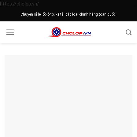
Skip
https://cholop.vn/
to
Chuyên sỉ lẻ lốp ô tô, xe tải các loại chính hãng toàn quốc.
content