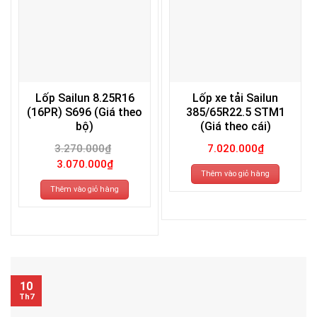
Lốp Sailun 8.25R16
Lốp xe tải Sailun
(16PR) S696 (Giá theo
385/65R22.5 STM1
bộ)
(Giá theo cái)
3.270.000
₫
7.020.000
₫
Giá
Giá
3.070.000
₫
gốc
hiện
Thêm vào giỏ hàng
là:
tại
3.270.000₫.
là:
Thêm vào giỏ hàng
3.070.000₫.
10
Th7