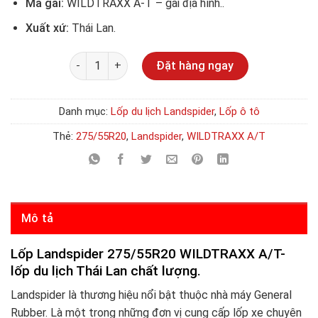
Mã gai:
WILDTRAXX A-T – gai địa hình..
Xuất xứ:
Thái Lan.
Số lượng
Đặt hàng ngay
Danh mục:
Lốp du lịch Landspider
,
Lốp ô tô
Thẻ:
275/55R20
,
Landspider
,
WILDTRAXX A/T
Mô tả
Lốp Landspider 275/55R20 WILDTRAXX A/T-
lốp du lịch Thái Lan chất lượng.
Landspider là thương hiệu nổi bật thuộc nhà máy General
Rubber. Là một trong những đơn vị cung cấp lốp xe chuyên