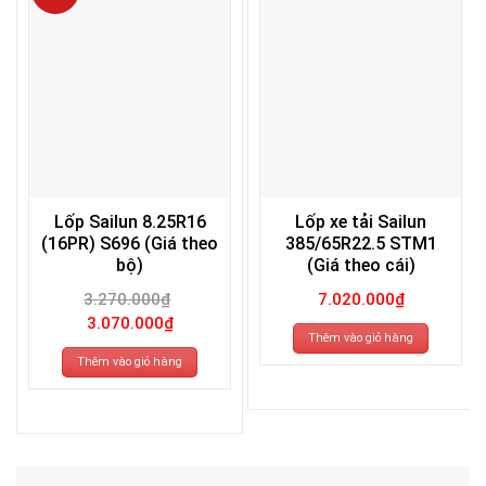
Lốp Sailun 8.25R16
Lốp xe tải Sailun
(16PR) S696 (Giá theo
385/65R22.5 STM1
bộ)
(Giá theo cái)
3.270.000
₫
7.020.000
₫
Giá
Giá
3.070.000
₫
gốc
hiện
Thêm vào giỏ hàng
là:
tại
3.270.000₫.
là:
Thêm vào giỏ hàng
3.070.000₫.