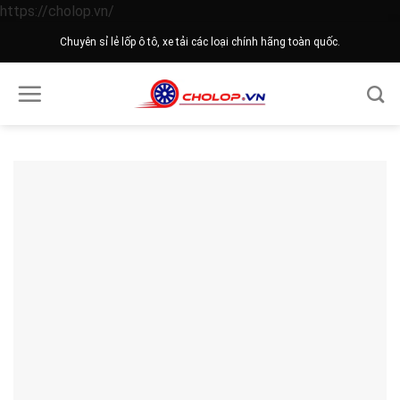
Skip
https://cholop.vn/
to
Chuyên sỉ lẻ lốp ô tô, xe tải các loại chính hãng toàn quốc.
content