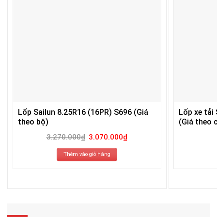
Lốp Sailun 8.25R16 (16PR) S696 (Giá
Lốp xe tải
theo bộ)
(Giá theo c
Giá
Giá
3.270.000
₫
3.070.000
₫
gốc
hiện
là:
tại
3.270.000₫.
là:
Thêm vào giỏ hàng
3.070.000₫.