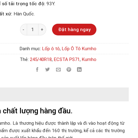
ỉ số tải trọng tốc độ:
93Y.
ất xứ:
Hàn Quốc.
Số lượng
Đặt hàng ngay
Danh mục:
Lốp ô tô
,
Lốp Ô Tô Kumho
Thẻ:
245/40R18
,
ECSTA PS71
,
Kumho
chất lượng hàng đầu.
Kumho
.
Là thương hiệu được thành lập và đi vào hoạt động từ
hẩm được xuất khẩu đến 160 thị trường, kể cả các thị trường
ản xuất lốp hàng đầu trên thế giới.