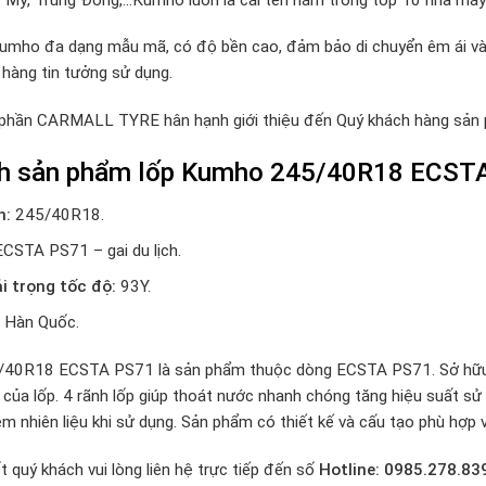
mho đa dạng mẫu mã, có độ bền cao, đảm bảo di chuyển êm ái và an
hàng tin tưởng sử dụng.
 phần CARMALL TYRE hân hạnh giới thiệu đến Quý khách hàng sả
nh sản phẩm lốp Kumho 245/40R18 ECST
h:
245/40R18.
 ECSTA PS71 – gai du lịch.
ải trọng tốc độ:
93Y.
:
Hàn Quốc.
0R18 ECSTA PS71 là sản phẩm thuộc dòng ECSTA PS71. Sở hữu thi
 của lốp. 4 rãnh lốp giúp thoát nước nhanh chóng tăng hiệu suất sử 
ệm nhiên liệu khi sử dụng. Sản phẩm có thiết kế và cấu tạo phù hợp v
t quý khách vui lòng liên hệ trực tiếp đến số
Hotline: 0985.278.83