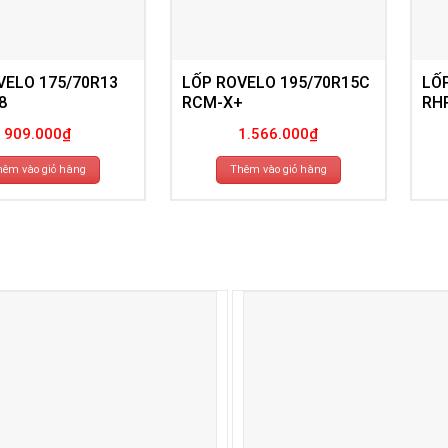
VELO 175/70R13
LỐP ROVELO 195/70R15C
LỐ
8
RCM-X+
RH
909.000
₫
1.566.000
₫
hêm vào giỏ hàng
Thêm vào giỏ hàng