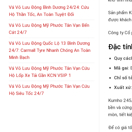
Vá Vỏ Lưu Động Bình Dương 24/24: Cứu
Sản phẩm Ku
Hộ Thần Tốc, An Toàn Tuyệt Đối
được khách 
Vá Vỏ Lưu Động Mỹ Phước Tân Vạn Bến
Cát 24/7
Công ty Cổ
Vá Vỏ Lưu Động Quốc Lộ 13 Bình Dương
Đặc tí
24/7: Carmall Tyre Nhanh Chóng An Toàn
Minh Bạch
Quy các
Mã gai
:
Vá Vỏ Lưu Động Mỹ Phước Tân Vạn Cứu
Hộ Lốp Xe Tải Gần KCN VSIP 1
Chỉ số t
Vá Vỏ Lưu Động Mỹ Phước Tân Vạn Cứu
Xuất xứ
Hộ Siêu Tốc 24/7
Kumho 245/4
bền và cứng
mòn, tiết ki
Để có giá tố