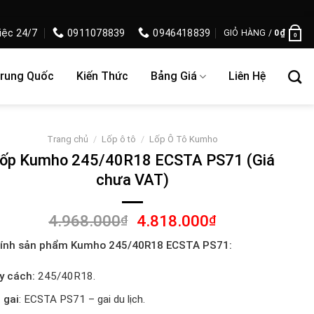
iệc 24/7
0911078839
0946418839
GIỎ HÀNG /
0
₫
0
Trung Quốc
Kiến Thức
Bảng Giá
Liên Hệ
Trang chủ
/
Lốp ô tô
/
Lốp Ô Tô Kumho
ốp Kumho 245/40R18 ECSTA PS71 (Giá
chưa VAT)
Giá
Giá
4.968.000
4.818.000
₫
₫
gốc
hiện
tính sản phẩm Kumho 245/40R18 ECSTA PS71:
là:
tại
4.968.000₫.
là:
y cách:
245/40R18.
4.818.000₫.
 gai
: ECSTA PS71 – gai du lịch.