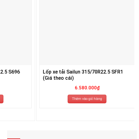
22.5 S696
Lốp xe tải Sailun 315/70R22.5 SFR1
(Giá theo cái)
6.580.000
₫
Thêm vào giỏ hàng