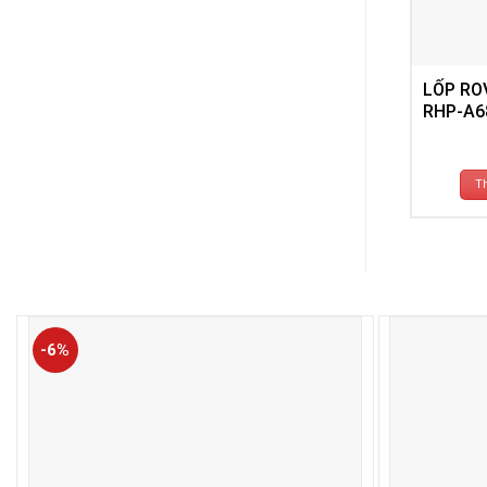
LỐP RO
RHP-A6
T
-6%