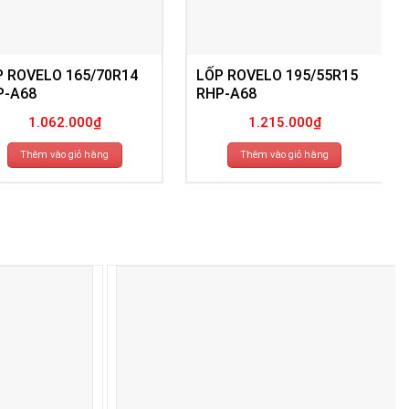
P ROVELO 165/70R14
LỐP ROVELO 195/55R15
P-A68
RHP-A68
1.062.000
₫
1.215.000
₫
Thêm vào giỏ hàng
Thêm vào giỏ hàng