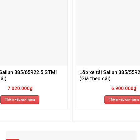
 Sailun 385/65R22.5 STM1
Lốp xe tải Sailun 385/55R
ái)
(Giá theo cái)
7.020.000
₫
6.900.000
₫
Thêm vào giỏ hàng
Thêm vào giỏ hàng