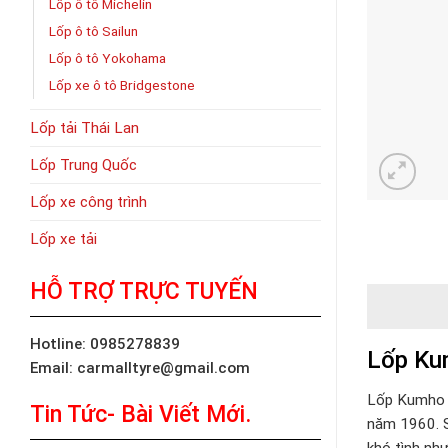
Lốp ô tô Michelin
Lốp ô tô Sailun
Lốp ô tô Yokohama
Lốp xe ô tô Bridgestone
Lốp tải Thái Lan
Lốp Trung Quốc
Lốp xe công trình
Lốp xe tải
HỖ TRỢ TRỰC TUYẾN
Hotline: 0985278839
Lốp Ku
Email: carmalltyre@gmail.com
Lốp Kumho 
Tin Tức- Bài Viết Mới.
năm 1960. S
khó tình nh