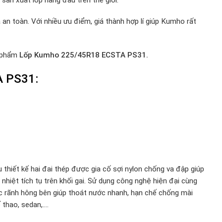
 toàn. Với nhiều ưu điểm, giá thành hợp lí giúp Kumho rất
n phẩm
Lốp Kumho 225/45R18 ECSTA PS31.
A PS31:
t kế hai đai thép được gia cố sợi nylon chống va đập giúp
hiệt tích tụ trên khối gai. Sử dụng công nghệ hiện đại cùng
c rãnh hông bên giúp thoát nước nhanh, hạn chế chống mài
 thao, sedan,….