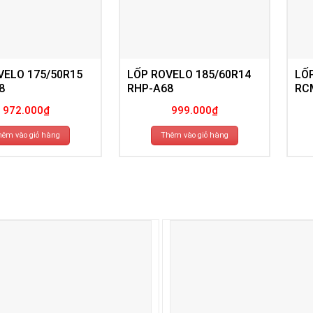
VELO 175/50R15
LỐP ROVELO 185/60R14
LỐ
8
RHP-A68
RC
972.000
₫
999.000
₫
hêm vào giỏ hàng
Thêm vào giỏ hàng