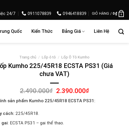
iệc 24/7
0911078839
0946418839
GIỎ HÀNG /
0
₫
0
Trung Quốc
Kiến Thức
Bảng Giá
Liên Hệ
Trang chủ
/
Lốp ô tô
/
Lốp Ô Tô Kumho
ốp Kumho 225/45R18 ECSTA PS31 (Giá
chưa VAT)
Giá
Giá
2.490.000
2.390.000
₫
₫
gốc
hiện
tính sản phẩm Kumho 225/45R18 ECSTA PS31:
là:
tại
2.490.000₫.
là:
y cách:
225/45R18.
2.390.000₫.
 gai
: ECSTA PS31 – gai thể thao.