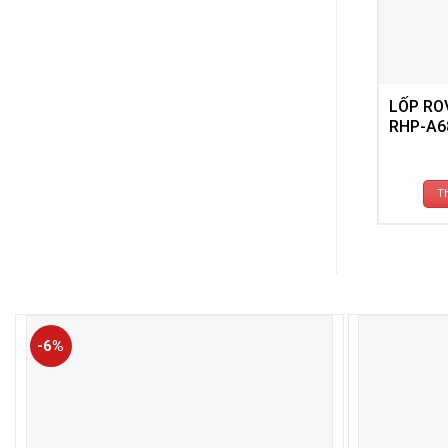
LỐP RO
RHP-A6
T
-6%