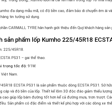
mho đa dạng mẫu mã, có độ bền cao, đảm bảo di chuyển êm ái và an
hàng tin tưởng sử dụng.
 phần CARMALL TYRE hân hạnh giới thiệu đến Quý khách hàng sả
nh sản phẩm lốp Kumho 225/45R18 ECST
h:
225/45R18.
 ECSTA PS31 – gai thể thao.
ải trọng tốc độ:
91W.
:
Việt Nam.
5R18 ECSTA PS31 là sản phẩm thuộc dòng ECSTA PS31. Sở hữu thiế
g cáp và độ bền của lốp. Thiết kế lõm 3D độc đáo giảm thiếu lượng n
ca cao giúp lốp bám đường tốt hơn kể cả đường mưa, trơn trượt. Cá
ều. Sản phẩm có đặc điểm và thiết kế phù hợp với các dòng xe thể