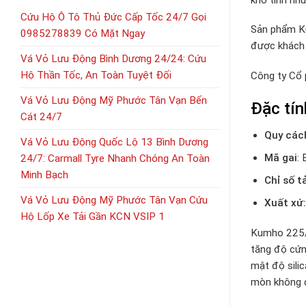
Cứu Hộ Ô Tô Thủ Đức Cấp Tốc 24/7 Gọi
Sản phẩm Ku
0985278839 Có Mặt Ngay
được khách 
Vá Vỏ Lưu Động Bình Dương 24/24: Cứu
Hộ Thần Tốc, An Toàn Tuyệt Đối
Công ty Cổ
Vá Vỏ Lưu Động Mỹ Phước Tân Vạn Bến
Đặc tí
Cát 24/7
Quy các
Vá Vỏ Lưu Động Quốc Lộ 13 Bình Dương
Mã gai
:
24/7: Carmall Tyre Nhanh Chóng An Toàn
Minh Bạch
Chỉ số t
Vá Vỏ Lưu Động Mỹ Phước Tân Vạn Cứu
Xuất xứ
Hộ Lốp Xe Tải Gần KCN VSIP 1
Kumho 225/4
tăng độ cứn
mật độ sili
mòn không đ