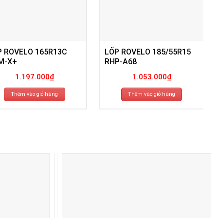
P ROVELO 165R13C
LỐP ROVELO 185/55R15
M-X+
RHP-A68
1.197.000
₫
1.053.000
₫
Thêm vào giỏ hàng
Thêm vào giỏ hàng