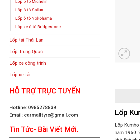
Lốp ô tô Michelin
Lốp ô tô Sailun
Lốp ô tô Yokohama
Lốp xe ô tô Bridgestone
Lốp tải Thái Lan
Lốp Trung Quốc
Lốp xe công trình
Lốp xe tải
HỖ TRỢ TRỰC TUYẾN
Hotline: 0985278839
Lốp Ku
Email: carmalltyre@gmail.com
Lốp Kumho 
Tin Tức- Bài Viết Mới.
năm 1960. S
khó tình nh