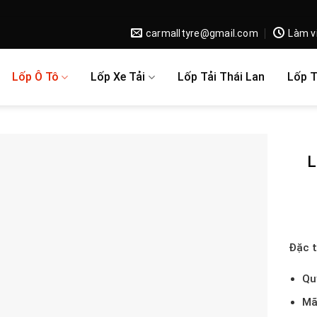
carmalltyre@gmail.com
Làm v
Lốp Ô Tô
Lốp Xe Tải
Lốp Tải Thái Lan
Lốp 
L
Đặc 
Qu
Mã