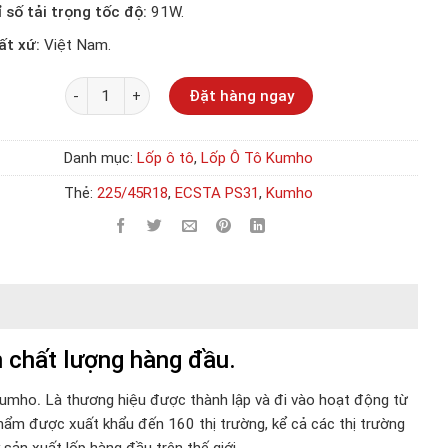
ỉ số tải trọng tốc độ:
91W.
ất xứ:
Việt Nam.
Số lượng
Đặt hàng ngay
Danh mục:
Lốp ô tô
,
Lốp Ô Tô Kumho
Thẻ:
225/45R18
,
ECSTA PS31
,
Kumho
chất lượng hàng đầu.
Kumho
.
Là thương hiệu được thành lập và đi vào hoạt động từ
hẩm được xuất khẩu đến 160 thị trường, kể cả các thị trường
ản xuất lốp hàng đầu trên thế giới.