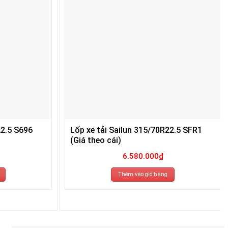
22.5 S696
Lốp xe tải Sailun 315/70R22.5 SFR1
(Giá theo cái)
6.580.000
₫
Thêm vào giỏ hàng