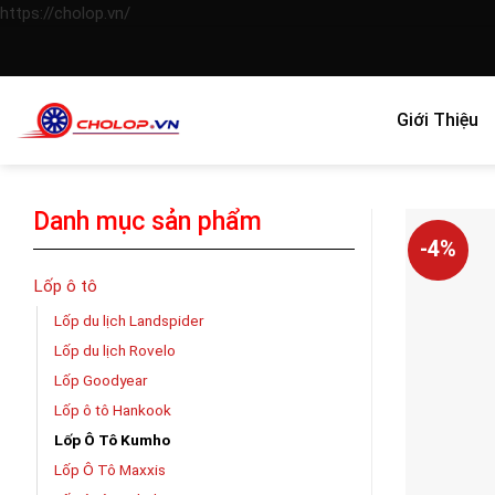
Skip
https://cholop.vn/
to
content
Giới Thiệu
Danh mục sản phẩm
-4%
Lốp ô tô
Lốp du lịch Landspider
Lốp du lịch Rovelo
Lốp Goodyear
Lốp ô tô Hankook
Lốp Ô Tô Kumho
Lốp Ô Tô Maxxis