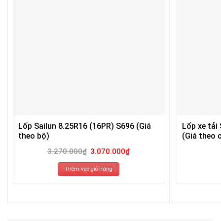
Lốp Sailun 8.25R16 (16PR) S696 (Giá
Lốp xe tải
theo bộ)
(Giá theo c
Giá
Giá
3.270.000
₫
3.070.000
₫
gốc
hiện
là:
tại
3.270.000₫.
là:
Thêm vào giỏ hàng
3.070.000₫.