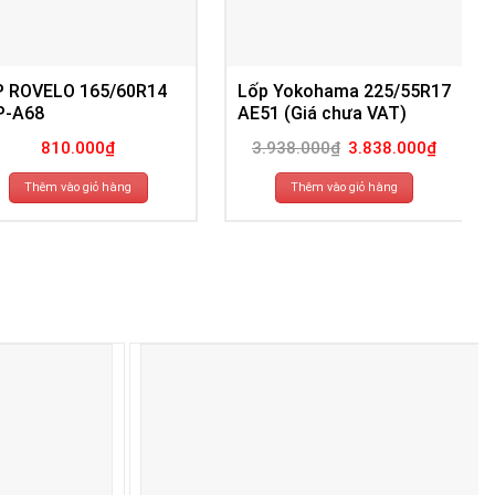
P ROVELO 165/60R14
Lốp Yokohama 225/55R17
P-A68
AE51 (Giá chưa VAT)
Giá
Giá
810.000
₫
3.938.000
₫
3.838.000
₫
gốc
hiện
là:
tại
3.938.000₫.
là:
Thêm vào giỏ hàng
Thêm vào giỏ hàng
3.838.00