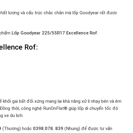
chất lượng và cấu trúc chắc chắn mà lốp Goodyear rất được
n phẩm
Lốp Goodyear 225/55R17 Excellence Rof.
llence Rof
:
khối gai bất đối xứng mang lại khả năng xử lí nhạy bén và êm
. Đồng thời, công nghệ RunOnFlat® giúp lốp di chuyển tốc độ
 xe du lịch.
9
(Thương) hoặc
0398.078. 839
(Nhung) để được tư vấn