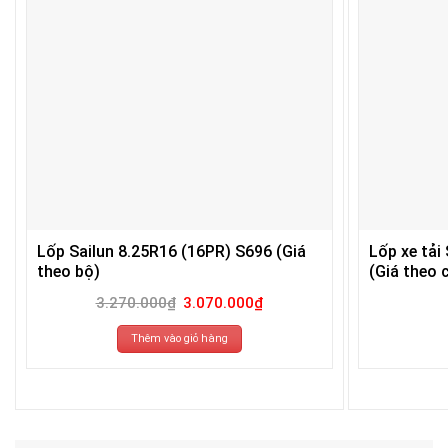
Lốp Sailun 8.25R16 (16PR) S696 (Giá
Lốp xe tải
theo bộ)
(Giá theo c
Giá
Giá
3.270.000
₫
3.070.000
₫
gốc
hiện
là:
tại
3.270.000₫.
là:
Thêm vào giỏ hàng
3.070.000₫.