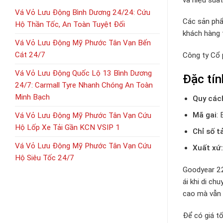
Vá Vỏ Lưu Động Bình Dương 24/24: Cứu
Các sản phẩ
Hộ Thần Tốc, An Toàn Tuyệt Đối
khách hàng 
Vá Vỏ Lưu Động Mỹ Phước Tân Vạn Bến
Cát 24/7
Công ty Cổ
Vá Vỏ Lưu Động Quốc Lộ 13 Bình Dương
Đặc tí
24/7: Carmall Tyre Nhanh Chóng An Toàn
Minh Bạch
Quy các
Mã gai
: 
Vá Vỏ Lưu Động Mỹ Phước Tân Vạn Cứu
Hộ Lốp Xe Tải Gần KCN VSIP 1
Chỉ số t
Vá Vỏ Lưu Động Mỹ Phước Tân Vạn Cứu
Xuất xứ:
Hộ Siêu Tốc 24/7
Goodyear 22
ái khi di c
cao mà vẫn 
Để có giá tố