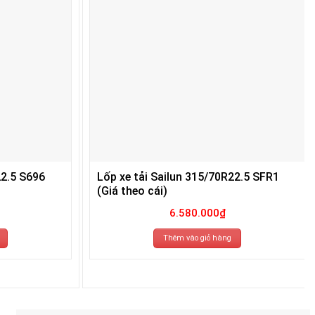
22.5 S696
Lốp xe tải Sailun 315/70R22.5 SFR1
(Giá theo cái)
6.580.000
₫
Thêm vào giỏ hàng