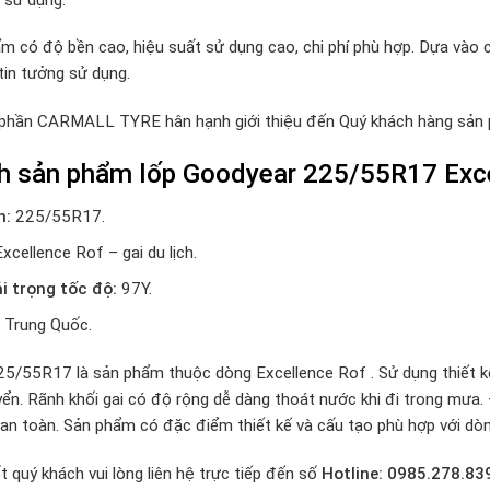
m có độ bền cao, hiệu suất sử dụng cao, chi phí phù hợp. Dựa vào 
tin tưởng sử dụng.
 phần CARMALL TYRE hân hạnh giới thiệu đến Quý khách hàng sả
nh sản phẩm lốp
Goodyear 225/55R17 Exce
h:
225/55R17.
Excellence Rof – gai du lịch.
ải trọng tốc độ:
97Y.
Trung Quốc.
5/55R17 là sản phẩm thuộc dòng Excellence Rof . Sử dụng thiết kế 
huyển. Rãnh khối gai có độ rộng dễ dàng thoát nước khi đi trong mưa
an toàn. Sản phẩm có đặc điểm thiết kế và cấu tạo phù hợp với dòng
t quý khách vui lòng liên hệ trực tiếp đến số
Hotline: 0985.278.83