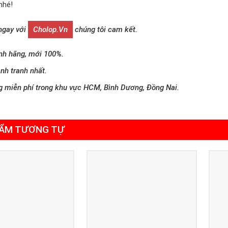
nhé!
 ngay với
Cholop.vn
chúng tôi cam kết.
nh hãng, mới 100%.
nh tranh nhất.
g miễn phí trong khu vực HCM, Bình Dương, Đồng Nai.
ẨM TƯƠNG TỰ