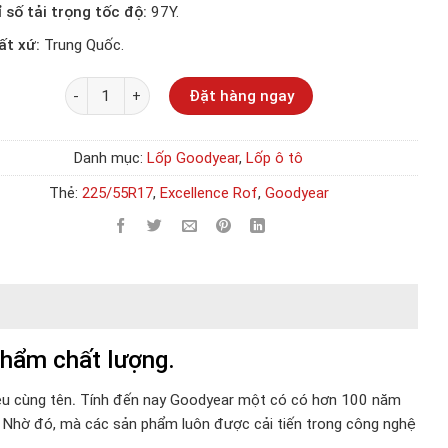
ỉ số tải trọng tốc độ:
97Y.
ất xứ:
Trung Quốc.
Số lượng
Đặt hàng ngay
Danh mục:
Lốp Goodyear
,
Lốp ô tô
Thẻ:
225/55R17
,
Excellence Rof
,
Goodyear
hẩm chất lượng.
ệu cùng tên
.
Tính đến nay Goodyear một có có hơn 100 năm
i. Nhờ đó, mà các sản phẩm luôn được cải tiến trong công nghệ