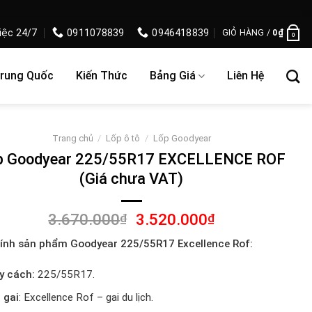
iệc 24/7
0911078839
0946418839
GIỎ HÀNG /
0
₫
0
Trung Quốc
Kiến Thức
Bảng Giá
Liên Hệ
Trang chủ
/
Lốp ô tô
/
Lốp Goodyear
p Goodyear 225/55R17 EXCELLENCE ROF
(Giá chưa VAT)
Giá
Giá
3.670.000
3.520.000
₫
₫
gốc
hiện
tính sản phẩm
Goodyear 225/55R17 Excellence Rof
:
là:
tại
3.670.000₫.
là:
y cách:
225/55R17.
3.520.000₫.
 gai
: Excellence Rof – gai du lịch.