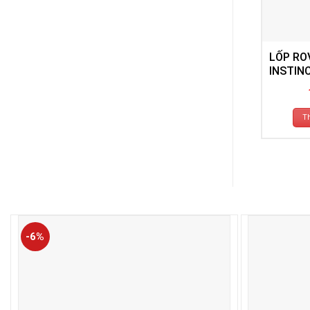
LỐP RO
INSTIN
T
-6%