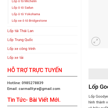
Lốp ô tô Michelin
Lốp ô tô Sailun
Lốp ô tô Yokohama
Lốp xe ô tô Bridgestone
Lốp tải Thái Lan
Lốp Trung Quốc
Lốp xe công trình
Lốp xe tải
HỖ TRỢ TRỰC TUYẾN
Hotline: 0985278839
Lốp Go
Email: carmalltyre@gmail.com
Lốp Goodyea
Tin Tức- Bài Viết Mới.
hình thành 
và hiệu suất