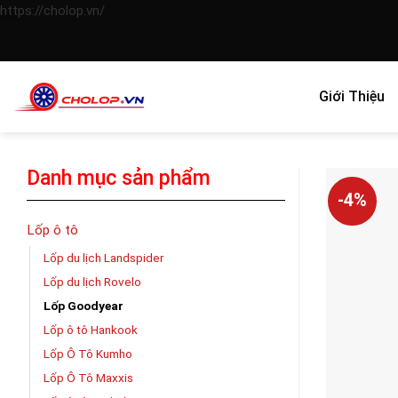
Skip
https://cholop.vn/
to
content
Giới Thiệu
Danh mục sản phẩm
-4%
Lốp ô tô
Lốp du lịch Landspider
Lốp du lịch Rovelo
Lốp Goodyear
Lốp ô tô Hankook
Lốp Ô Tô Kumho
Lốp Ô Tô Maxxis