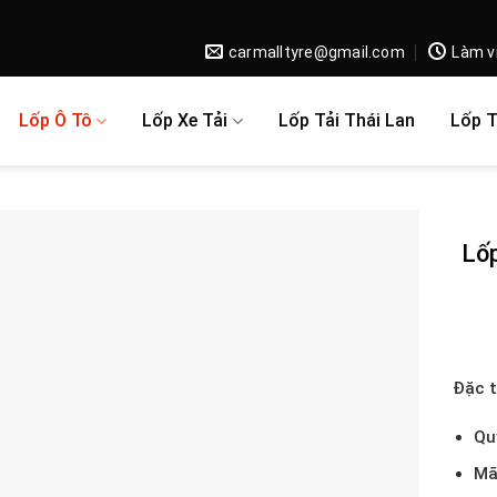
carmalltyre@gmail.com
Làm v
Lốp Ô Tô
Lốp Xe Tải
Lốp Tải Thái Lan
Lốp 
Lố
Đặc 
Qu
Mã