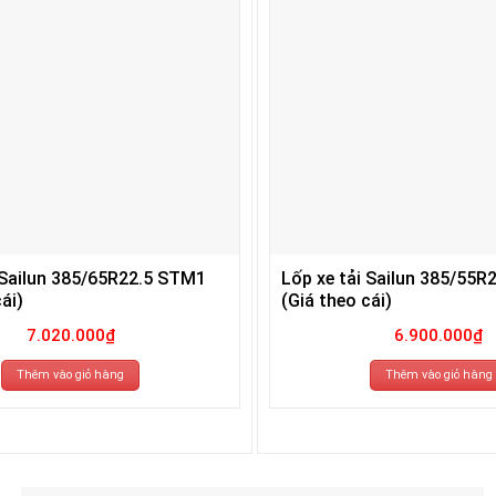
 Sailun 385/65R22.5 STM1
Lốp xe tải Sailun 385/55R
ái)
(Giá theo cái)
7.020.000
₫
6.900.000
₫
Thêm vào giỏ hàng
Thêm vào giỏ hàng