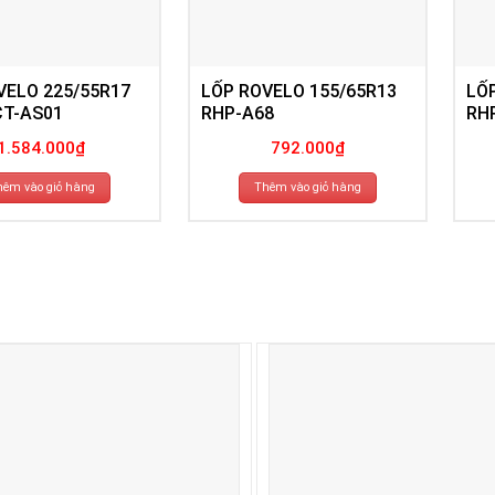
VELO 225/55R17
LỐP ROVELO 155/65R13
LỐ
CT-AS01
RHP-A68
RH
1.584.000
₫
792.000
₫
hêm vào giỏ hàng
Thêm vào giỏ hàng