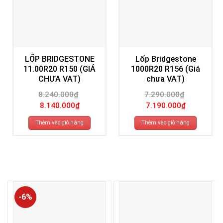
LỐP BRIDGESTONE
Lốp Bridgestone
11.00R20 R150 (GIÁ
1000R20 R156 (Giá
CHƯA VAT)
chưa VAT)
8.240.000
₫
7.290.000
₫
Giá
Giá
Giá
Giá
8.140.000
₫
7.190.000
₫
gốc
hiện
gốc
hiện
là:
tại
là:
tại
8.240.000₫.
là:
7.290.000₫.
là:
Thêm vào giỏ hàng
Thêm vào giỏ hàng
8.140.000₫.
7.190.000₫.
-6%