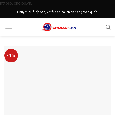
Skip
https://cholop.vn/
to
Chuyên sỉ lẻ lốp ô tô, xe tải các loại chính hãng toàn quốc.
content
-1%