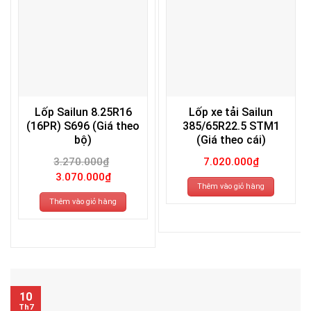
Lốp Sailun 8.25R16
Lốp xe tải Sailun
(16PR) S696 (Giá theo
385/65R22.5 STM1
bộ)
(Giá theo cái)
3.270.000
₫
7.020.000
₫
Giá
Giá
3.070.000
₫
gốc
hiện
Thêm vào giỏ hàng
là:
tại
3.270.000₫.
là:
Thêm vào giỏ hàng
3.070.000₫.
10
Th7