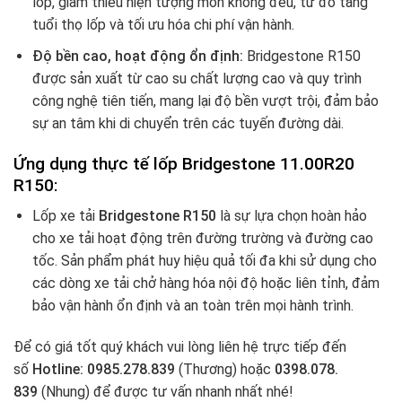
lốp, giảm thiểu hiện tượng mòn không đều, từ đó tăng
tuổi thọ lốp và tối ưu hóa chi phí vận hành.
Độ bền cao, hoạt động ổn định:
Bridgestone R150
được sản xuất từ cao su chất lượng cao và quy trình
công nghệ tiên tiến, mang lại độ bền vượt trội, đảm bảo
sự an tâm khi di chuyển trên các tuyến đường dài.
Ứng dụng thực tế lốp Bridgestone 11.00R20
R150:
Lốp xe tải
Bridgestone R150
là sự lựa chọn hoàn hảo
cho xe tải hoạt động trên đường trường và đường cao
tốc. Sản phẩm phát huy hiệu quả tối đa khi sử dụng cho
các dòng xe tải chở hàng hóa nội độ hoặc liên tỉnh, đảm
bảo vận hành ổn định và an toàn trên mọi hành trình.
Để có giá tốt quý khách vui lòng liên hệ trực tiếp đến
số
Hotline: 0985.278.839
(Thương) hoặc
0398.078.
839
(Nhung) để được tư vấn nhanh nhất nhé!