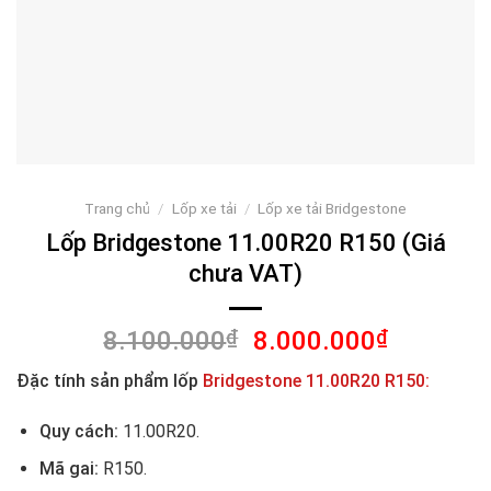
Trang chủ
/
Lốp xe tải
/
Lốp xe tải Bridgestone
Lốp Bridgestone 11.00R20 R150 (Giá
chưa VAT)
Giá
Giá
8.100.000
₫
8.000.000
₫
gốc
hiện
Đặc tính sản phẩm lốp
Bridgestone 11.00R20 R150:
là:
tại
8.100.000₫.
là:
Quy cách:
11.00R20.
8.000.00
Mã gai:
R150.