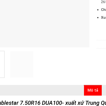
26
Ch
Xu
Mô tả
blestar 7.50R16 DUA100- xuất xứ Trung Q