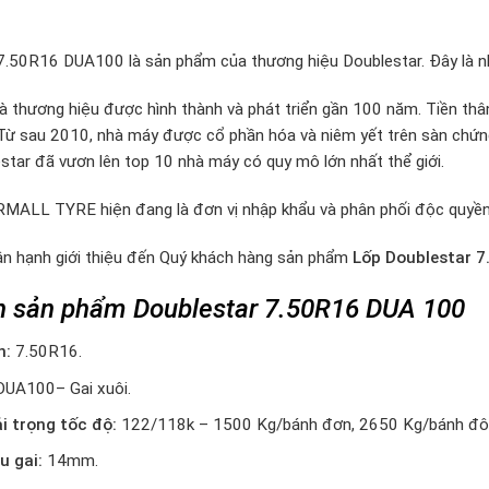
7.50R16 DUA100 là sản phẩm của thương hiệu Doublestar. Đây là nh
là thương hiệu được hình thành và phát triển gần 100 năm. Tiền t
Từ sau 2010, nhà máy được cổ phần hóa và niêm yết trên sàn chứn
estar đã vươn lên top 10 nhà máy có quy mô lớn nhất thể giới.
MALL TYRE hiện đang là đơn vị nhập khẩu và phân phối độc quyền
ân hạnh giới thiệu đến Quý khách hàng sản phẩm
Lốp Doublestar 7
h sản phẩm Doublestar 7.50R16 DUA 100
h:
7.50R16.
DUA100– Gai xuôi.
ải trọng tốc độ:
122/118k – 1500 Kg/bánh đơn, 2650 Kg/bánh đôi
u gai:
14mm.