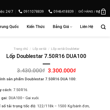
iệc 24/7
0911078839
0946418839
GIỎ HÀNG /
0
₫
0
Trung Quốc
Kiến Thức
Bảng Giá
Liên Hệ
Trang chủ
/
Lốp xe tải
/
Lốp xe tải Doubletar
Lốp Doublestar 7.50R16 DUA100
Giá
Giá
3.430.000
3.300.000
₫
₫
gốc
hiện
ính sản phẩm Doublestar 7.50R16 DUA 100:
là:
tại
3.430.000₫.
là:
y cách:
7.50R16.
3.300.000₫.
 gai:
DUA100– Gai xuôi.
ỉ số tải trọng tốc độ:
122/118k – 1500 Kg/bánh đơn,