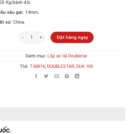
50 Kg/bánh đôi.
iều sâu gai:
14mm.
ất xứ:
China.
Số lượng
Đặt hàng ngay
Danh mục:
Lốp xe tải Doubletar
Thẻ:
7.50R16
,
DOUBLESTAR
,
DUA 100
uốc.