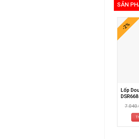
SẢN PH
-2%
Lốp Dou
DSR668
7.040
T