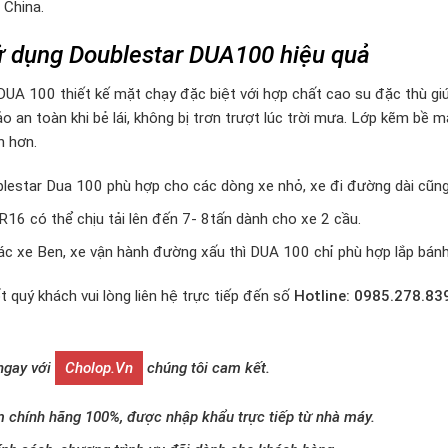
China.
 dụng Doublestar DUA100 hiệu quả
UA 100 thiết kế mặt chạy đặc biệt với hợp chất cao su đặc thù giúp
o an toàn khi bẻ lái, không bị trơn trượt lúc trời mưa. Lớp kẽm bề
h hơn.
lestar Dua 100 phù hợp cho các dòng xe nhỏ, xe đi đường dài cũn
R16 có thể chịu tải lên đến 7- 8tấn dành cho xe 2 cầu.
các xe Ben, xe vận hành đường xấu thì DUA 100 chỉ phù hợp lắp bán
t quý khách vui lòng liên hệ trực tiếp đến số
Hotline: 0985.278.83
 ngay với
Cholop.vn
chúng tôi cam kết.
 chính hãng 100%, được nhập khẩu trực tiếp từ nhà máy.