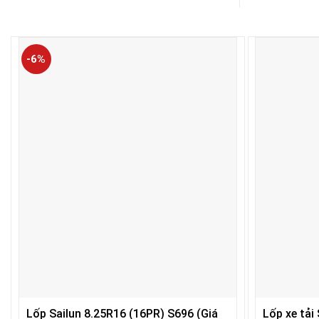
-6%
Lốp Sailun 8.25R16 (16PR) S696 (Giá
Lốp xe tải