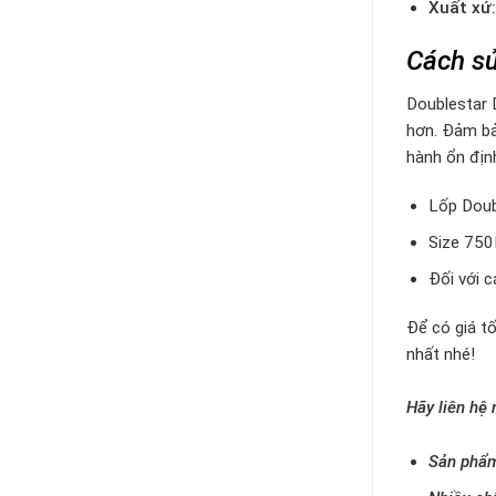
Xuất xứ:
Cách sử
Doublestar D
hơn. Đảm bả
hành ổn địn
Lốp Doub
Size 750
Đối với 
Để có giá tố
nhất nhé!
Hãy liên hệ
Sản phẩm