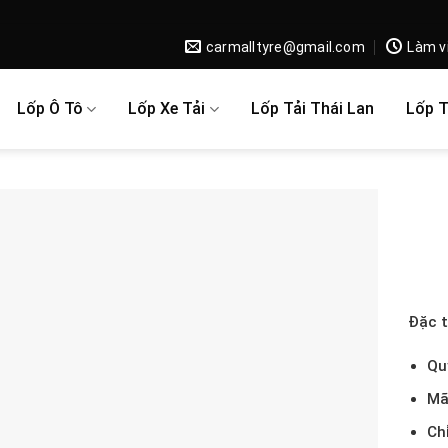
carmalltyre@gmail.com
Làm v
Lốp Ô Tô
Lốp Xe Tải
Lốp Tải Thái Lan
Lốp 
Đặc t
Qu
Mã
Ch