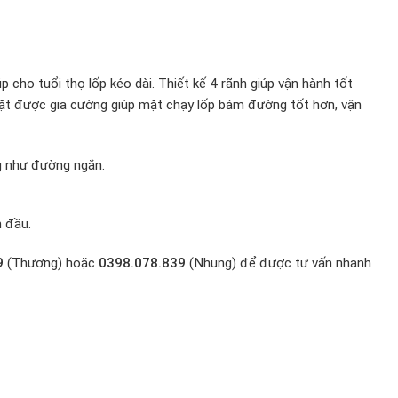
 cho tuổi thọ lốp kéo dài. Thiết kế 4 rãnh giúp vận hành tốt
 mặt được gia cường giúp mặt chạy lốp bám đường tốt hơn, vận
g như đường ngắn.
h đầu.
9
(Thương) hoặc
0398.078.839
(Nhung) để được tư vấn nhanh