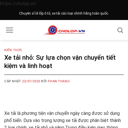
Skip
https://cholop.vn/
to
Chuyên sỉ lẻ lốp ô tô, xe tải các loại chính hãng toàn quốc.
content
KIẾN THỨC
Xe tải nhỏ: Sự lựa chọn vận chuyển tiết
kiệm và linh hoạt
CẬP NHẬT
22/07/2025
BỞI
PHAN THANG
Xe tải là phương tiện vận chuyển ngày càng được sử dụng
phổ biến. Dựa vào trọng lượng xe tải được phân biệt thành
2 loại chính: xe tải nhỏ và nặng.Trong điều kiện giao thông