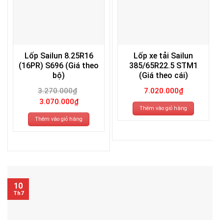
Lốp Sailun 8.25R16
Lốp xe tải Sailun
(16PR) S696 (Giá theo
385/65R22.5 STM1
bộ)
(Giá theo cái)
3.270.000
₫
7.020.000
₫
Giá
Giá
3.070.000
₫
gốc
hiện
Thêm vào giỏ hàng
là:
tại
3.270.000₫.
là:
Thêm vào giỏ hàng
3.070.000₫.
10
Th7