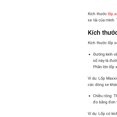
Kích thước
lốp x
xe tải của mình. 
Kích thước 
Kích thước lốp x
Đường kính và
số này là đườ
Phần lớn lốp x
Ví du: Lốp Maxxi
các dòng xe khác
Chiều rộng: T
đo bằng đơn v
Ví dụ: Lốp có kí