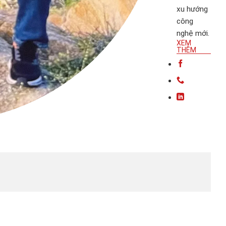
xu hướng
công
nghệ mới.
XEM
THÊM