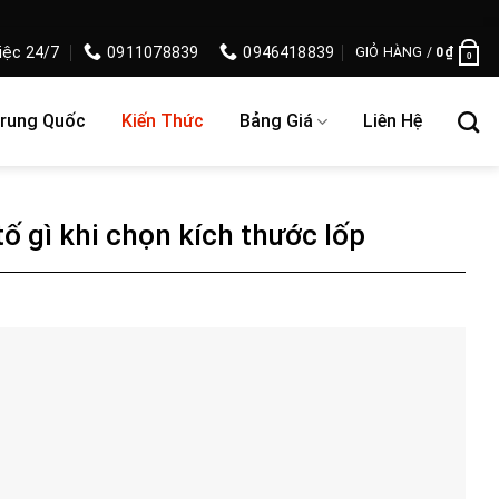
iệc 24/7
0911078839
0946418839
GIỎ HÀNG /
0
₫
0
Trung Quốc
Kiến Thức
Bảng Giá
Liên Hệ
tố gì khi chọn kích thước lốp