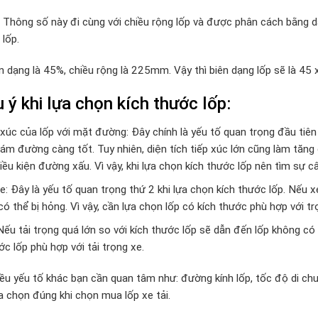
: Thông số này đi cùng với chiều rộng lốp và được phân cách bằng dấ
 lốp.
ến dạng là 45%, chiều rộng là 225mm. Vậy thì biên dạng lốp sẽ là 4
 ý khi lựa chọn kích thước lốp:
 xúc của lốp với mặt đường: Đây chính là yếu tố quan trọng đầu tiên 
ám đường càng tốt. Tuy nhiên, diện tích tiếp xúc lớn cũng làm tăng 
ều kiện đường xấu. Vì vậy, khi lựa chọn kích thước lốp nên tìm sự câ
e: Đây là yếu tố quan trọng thứ 2 khi lựa chọn kích thước lốp. Nếu 
ó thể bị hỏng. Vì vậy, cần lựa chọn lốp có kích thước phù hợp với tr
 Nếu tải trọng quá lớn so với kích thước lốp sẽ dẫn đến lốp không có
c lốp phù hợp với tải trọng xe.
iều yếu tố khác bạn cần quan tâm như: đường kính lốp, tốc độ di chu
a chọn đúng khi chọn mua lốp xe tải.