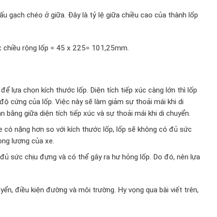
u gạch chéo ở giữa. Đây là tỷ lệ giữa chiều cao của thành lốp
5 x chiều rộng lốp = 45 x 225= 101,25mm.
để lựa chọn kích thước lốp. Diện tích tiếp xúc càng lớn thì lốp
độ cứng của lốp. Việc này sẽ làm giảm sự thoải mái khi di
n bằng giữa diện tích tiếp xúc và sự thoải mái khi di chuyển.
xe có nặng hơn so với kích thước lốp, lốp sẽ không có đủ sức
ọng lượng của xe.
 đủ sức chịu đựng và có thể gây ra hư hỏng lốp. Do đó, nên lựa
yển, điều kiện đường và môi trường. Hy vọng qua bài viết trên,