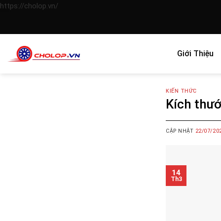
Skip
https://cholop.vn/
to
content
Giới Thiệu
KIẾN THỨC
Kích thướ
CẬP NHẬT
22/07/20
14
Th3