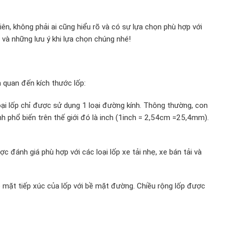
ên, không phải ai cũng hiểu rõ và có sự lựa chọn phù hợp với
i và những lưu ý khi lựa chọn chúng nhé!
n quan đến kích thước lốp:
oại lốp chỉ được sử dụng 1 loại đường kính. Thông thường, con
h phổ biến trên thế giới đó là inch (1inch = 2,54cm =25,4mm).
ánh giá phù hợp với các loại lốp xe tải nhẹ, xe bán tải và
ề mặt tiếp xúc của lốp với bề mặt đường. Chiều rộng lốp được