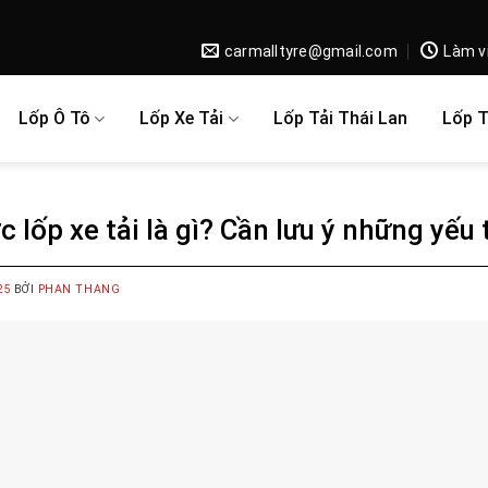
carmalltyre@gmail.com
Làm v
Lốp Ô Tô
Lốp Xe Tải
Lốp Tải Thái Lan
Lốp 
c lốp xe tải là gì? Cần lưu ý những yếu 
25
BỞI
PHAN THANG