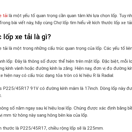
e tải
là một yếu tố quan trọng cần quan tâm khi lựa chọn lốp. Tuy nhi
Trong bài viết này, hãy cùng Chợ lốp tìm hiểu về kích thước lốp xe tả
lốp xe tải là gì?
e tải là một trong những cấu trúc quan trọng của lốp. Các yếu tố liê
nh lốp: Đây là thông số được thể hiện trên mặt lốp. Đặc biệt, mỗi l
ng kính vành hoặc đường kính la zăng. Hiện nay, đơn vị đo đường kín
e hiện nay có cấu trúc dạng tỏa tròn có kí hiệu R là Radial.
s P225/45R17 91V có đường kính mâm là 17inch. Dòng lốp này được đ
.
hông số nằm ngay sau kí hiệu loại lốp. Chúng được xác định bằng b
ị mm từ hông này sang hông bên kia của lốp.
ch thước là P225/45R17, chiều rộng lốp sẽ là 225mm.