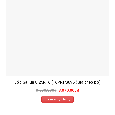
Lốp Sailun 8.25R16 (16PR) S696 (Giá theo bộ)
Giá
Giá
3.270.000
₫
3.070.000
₫
gốc
hiện
là:
tại
3.270.000₫.
là:
Thêm vào giỏ hàng
3.070.000₫.