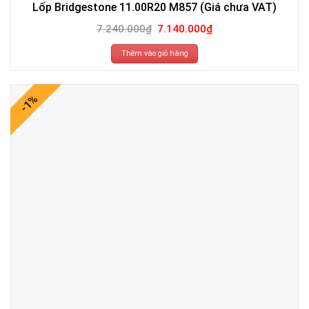
Lốp Bridgestone 11.00R20 M857 (Giá chưa VAT)
Giá
Giá
7.240.000
₫
7.140.000
₫
gốc
hiện
là:
tại
7.240.000₫.
là:
Thêm vào giỏ hàng
7.140.000₫.
-1%