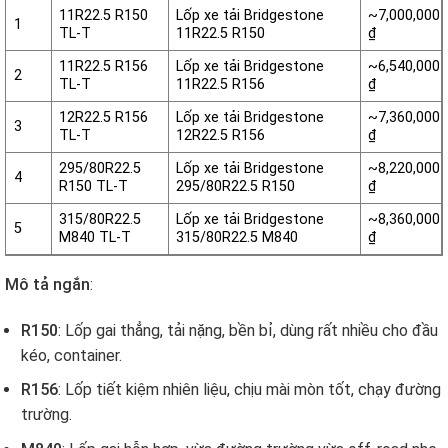
11R22.5 R150
Lốp xe tải Bridgestone
~7,000,000
1
TL-T
11R22.5 R150
₫
11R22.5 R156
Lốp xe tải Bridgestone
~6,540,000
2
TL-T
11R22.5 R156
₫
12R22.5 R156
Lốp xe tải Bridgestone
~7,360,000
3
TL-T
12R22.5 R156
₫
295/80R22.5
Lốp xe tải Bridgestone
~8,220,000
4
R150 TL-T
295/80R22.5 R150
₫
315/80R22.5
Lốp xe tải Bridgestone
~8,360,000
5
M840 TL-T
315/80R22.5 M840
₫
Mô tả ngắn
:
R150
: Lốp gai thẳng, tải nặng, bền bỉ, dùng rất nhiều cho đầu
kéo, container.
R156
: Lốp tiết kiệm nhiên liệu, chịu mài mòn tốt, chạy đường
trường.