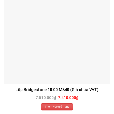
Lốp Bridgestone 10.00 M840 (Giá chưa VAT)
Giá
Giá
7.510.000
₫
7.410.000
₫
gốc
hiện
là:
tại
7.510.000₫.
là:
Thêm vào giỏ hàng
7.410.000₫.