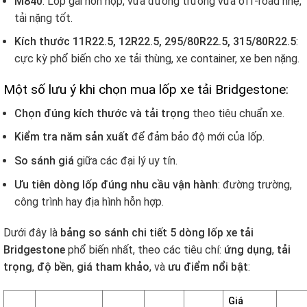
M840
: Lốp gai hỗn hợp, vừa đường trường vừa off-road nhẹ,
tải nặng tốt.
Kích thước 11R22.5, 12R22.5, 295/80R22.5, 315/80R22.5
:
cực kỳ phổ biến cho xe tải thùng, xe container, xe ben nặng.
Một số lưu ý khi chọn mua lốp xe tải Bridgestone:
Chọn đúng kích thước và tải trọng
theo tiêu chuẩn xe.
Kiểm tra năm sản xuất
để đảm bảo độ mới của lốp.
So sánh giá
giữa các đại lý uy tín.
Ưu tiên dòng lốp đúng nhu cầu vận hành
: đường trường,
công trình hay địa hình hỗn hợp.
Dưới đây là
bảng so sánh chi tiết 5 dòng lốp xe tải
Bridgestone
phổ biến nhất, theo các tiêu chí:
ứng dụng
,
tải
trọng
,
độ bền
,
giá tham khảo
, và
ưu điểm nổi bật
:
Giá