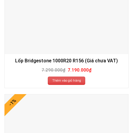
Lốp Bridgestone 1000R20 R156 (Giá chưa VAT)
Giá
Giá
7.290.000
₫
7.190.000
₫
gốc
hiện
là:
tại
7.290.000₫.
là:
Thêm vào giỏ hàng
7.190.000₫.
-1%