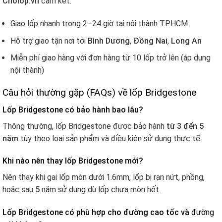
Cholop.vn
cam kết:
Giao lốp nhanh trong 2–24 giờ tại nội thành TP.HCM
Hỗ trợ giao tận nơi tới
Bình Dương
,
Đồng Nai
,
Long An
Miễn phí giao hàng với đơn hàng từ 10 lốp trở lên (áp dụng
nội thành)
Câu hỏi thường gặp (FAQs) về lốp Bridgestone
Lốp Bridgestone có bảo hành bao lâu?
Thông thường, lốp Bridgestone được bảo hành
từ 3 đến 5
năm
tùy theo loại sản phẩm và điều kiện sử dụng thực tế.
Khi nào nên thay lốp Bridgestone mới?
Nên thay khi gai lốp mòn dưới 1.6mm, lốp bị rạn nứt, phồng,
hoặc sau
5
năm sử dụng dù lốp chưa mòn hết.
Lốp Bridgestone có phù hợp cho đường cao tốc và
đường