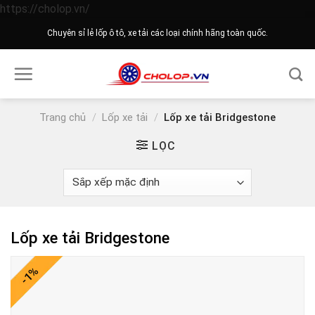
Skip
https://cholop.vn/
to
Chuyên sỉ lẻ lốp ô tô, xe tải các loại chính hãng toàn quốc.
content
Trang chủ
/
Lốp xe tải
/
Lốp xe tải Bridgestone
LỌC
Lốp xe tải Bridgestone
-1%