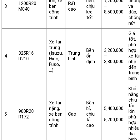
lớn, xe
bền,
7,700,000
chốn
1200R20
Rất
3
ben
chịu
–
va
M840
cao
công
lực
8,500,000
đập,
trình
tốt
chốn
nứt
Giá
tốt,
Xe tải
phù
trung
Bền
3,200,000
hợp
825R16
(Isuzu,
Trung
4
ổn
–
xe tải
R210
Hino,
bình
định
3,800,000
nhẹ
Fuso,
đến
…)
trung
bình
Khả
năng
chịu
Xe tải
Bền
tải
nặng,
bỉ,
5,400,000
900R20
lớn,
5
xe ben
Cao
chịu
–
R172
phù
công
tải
5,700,000
hợp
trình
cao
nhiều
địa
hình