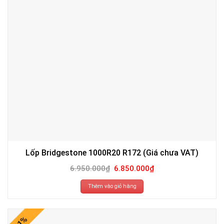
Lốp Bridgestone 1000R20 R172 (Giá chưa VAT)
Giá
Giá
6.950.000
₫
6.850.000
₫
gốc
hiện
là:
tại
6.950.000₫.
là:
Thêm vào giỏ hàng
6.850.000₫.
-1%