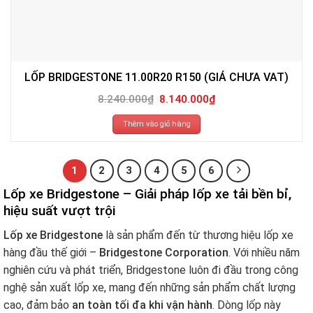
LỐP BRIDGESTONE 11.00R20 R150 (GIÁ CHƯA VAT)
Giá
Giá
8.240.000
₫
8.140.000
₫
gốc
hiện
là:
tại
8.240.000₫.
là:
Thêm vào giỏ hàng
8.140.000₫.
1
2
3
4
5
6
Lốp xe Bridgestone – Giải pháp lốp xe tải bền bỉ,
hiệu suất vượt trội
Lốp xe Bridgestone
là sản phẩm đến từ thương hiệu lốp xe
hàng đầu thế giới –
Bridgestone Corporation
. Với nhiều năm
nghiên cứu và phát triển, Bridgestone luôn đi đầu trong công
nghệ sản xuất lốp xe, mang đến những sản phẩm chất lượng
cao, đảm bảo
an toàn tối đa khi vận hành
. Dòng lốp này