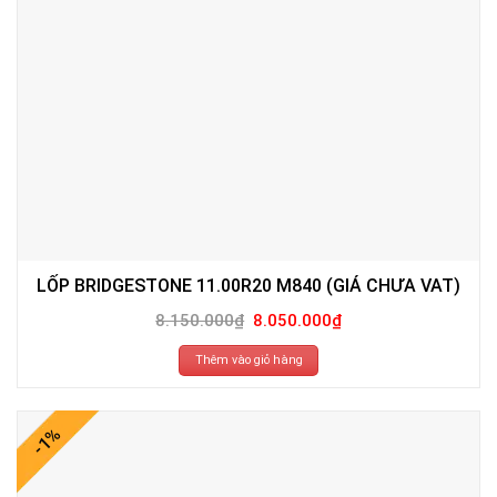
LỐP BRIDGESTONE 11.00R20 M840 (GIÁ CHƯA VAT)
Giá
Giá
8.150.000
₫
8.050.000
₫
gốc
hiện
là:
tại
8.150.000₫.
là:
Thêm vào giỏ hàng
8.050.000₫.
-1%