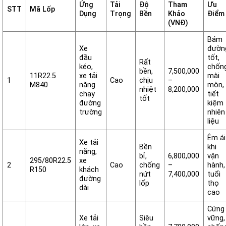
Ứng
Tải
Độ
Tham
Ưu
STT
Mã Lốp
Dụng
Trọng
Bền
Khảo
Điểm
(VNĐ)
Bám
Xe
đườn
đầu
tốt,
Rất
kéo,
chốn
bền,
7,500,000
11R22.5
xe tải
mài
1
Cao
chịu
–
M840
nặng
mòn,
nhiệt
8,200,000
chạy
tiết
tốt
đường
kiệm
trường
nhiên
liệu
Êm ái
Xe tải
Bền
khi
nặng,
bỉ,
6,800,000
vận
295/80R22.5
xe
2
Cao
chống
–
hành,
R150
khách
nứt
7,400,000
tuổi
đường
lốp
thọ
dài
cao
Cứng
Xe tải
Siêu
vững,