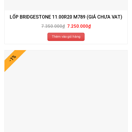
LỐP BRIDGESTONE 11.00R20 M789 (GIÁ CHƯA VAT)
Giá
Giá
7.350.000
₫
7.250.000
₫
gốc
hiện
là:
tại
7.350.000₫.
là:
Thêm vào giỏ hàng
7.250.000₫.
-1%