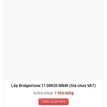
Lốp Bridgestone 11.00R20 M840 (Giá chưa VAT)
Giá
Giá
8.050.000
₫
7.950.000
₫
gốc
hiện
là:
tại
8.050.000₫.
là:
Thêm vào giỏ hàng
7.950.000₫.