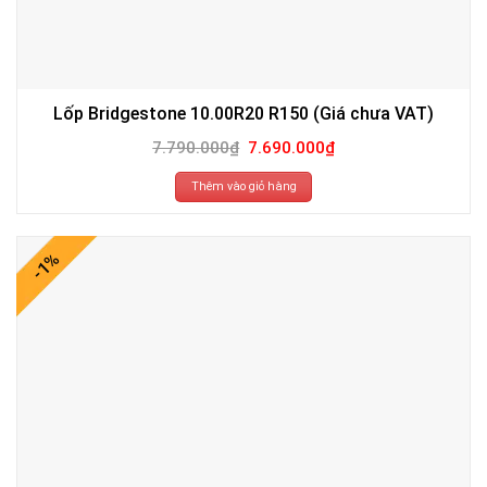
Lốp Bridgestone 10.00R20 R150 (Giá chưa VAT)
Giá
Giá
7.790.000
₫
7.690.000
₫
gốc
hiện
là:
tại
7.790.000₫.
là:
Thêm vào giỏ hàng
7.690.000₫.
-1%