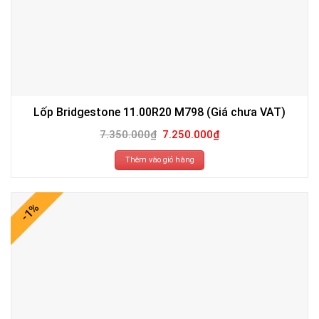
Lốp Bridgestone 11.00R20 M798 (Giá chưa VAT)
Giá
Giá
7.350.000
₫
7.250.000
₫
gốc
hiện
là:
tại
7.350.000₫.
là:
Thêm vào giỏ hàng
7.250.000₫.
-1%