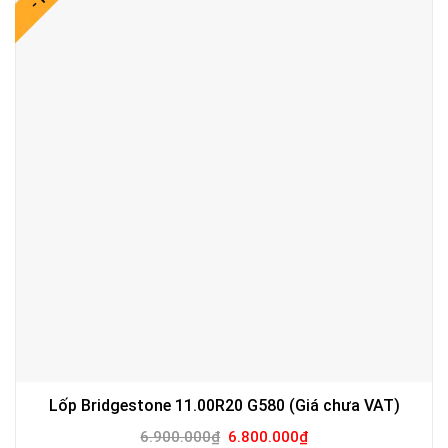
Lốp Bridgestone 11.00R20 G580 (Giá chưa VAT)
Giá
Giá
6.900.000
₫
6.800.000
₫
gốc
hiện