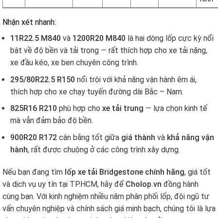
Nhận xét nhanh:
11R22.5 M840
và
1200R20 M840
là hai dòng lốp cực kỳ nổi
bật về độ bền và tải trọng — rất thích hợp cho xe tải nặng,
xe đầu kéo, xe ben chuyên công trình.
295/80R22.5 R150
nổi trội với khả năng vận hành êm ái,
thích hợp cho xe chạy tuyến đường dài Bắc – Nam.
825R16 R210
phù hợp cho
xe tải trung
— lựa chọn kinh tế
mà vẫn đảm bảo độ bền.
900R20 R172
cân bằng tốt giữa
giá thành
và
khả năng vận
hành
, rất được chuộng ở các công trình xây dựng.
Nếu bạn đang tìm
lốp xe tải Bridgestone chính hãng
, giá tốt
và dịch vụ uy tín tại TP.HCM, hãy để
Cholop.vn
đồng hành
cùng bạn. Với kinh nghiệm nhiều năm phân phối lốp, đội ngũ tư
vấn chuyên nghiệp và chính sách giá minh bạch, chúng tôi là lựa